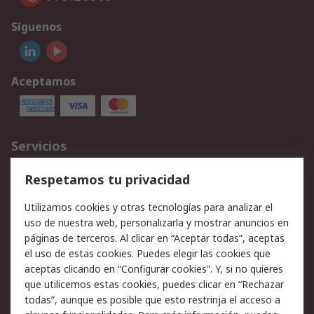
Síguenos
Aceptamos
Servicios
Cómo realizar pedidos
Devoluciones
Respetamos tu privacidad
Facturación y pago
Formas de entrega
Utilizamos cookies y otras tecnologías para analizar el
Ofertas
Soporte técnico
uso de nuestra web, personalizarla y mostrar anuncios en
páginas de terceros. Al clicar en “Aceptar todas”, aceptas
Legal
el uso de estas cookies. Puedes elegir las cookies que
aceptas clicando en “Configurar cookies”. Y, si no quieres
Aviso legal
Política de privacidad -
que utilicemos estas cookies, puedes clicar en “Rechazar
Actualizada
todas”, aunque es posible que esto restrinja el acceso a
Política sobre cookies
Seguridad de emails