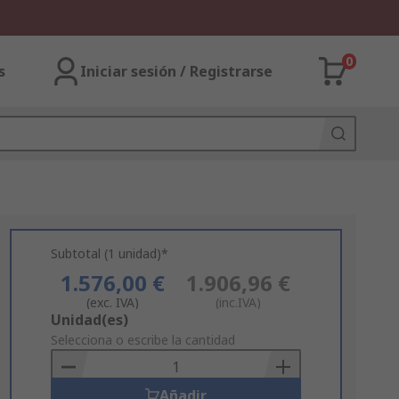
0
s
Iniciar sesión / Registrarse
Subtotal (1 unidad)*
1.576,00 €
1.906,96 €
(exc. IVA)
(inc.IVA)
Add
Unidad(es)
to
Selecciona o escribe la cantidad
Basket
Añadir