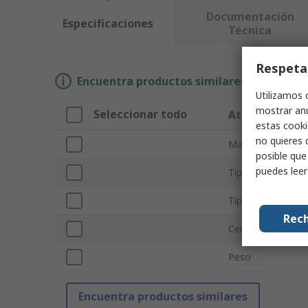
Documentación
Especificaciones
Técnica
Respeta
Encuentra productos similares selecciona
Utilizamos 
mostrar anu
Seleccionar todo
Atributo
estas cooki
no quieres 
Marca
posible que
puedes lee
Tipo de producto
Tipo Sub
Rech
Certificaciones y
Peso
Encuentra productos similares