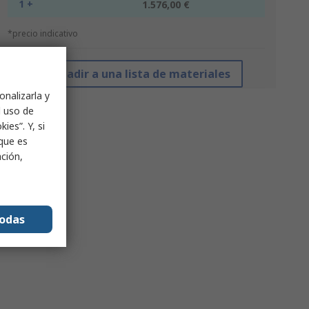
1 +
1.576,00 €
*precio indicativo
Añadir a una lista de materiales
onalizarla y
l uso de
ies”. Y, si
nque es
ación,
todas