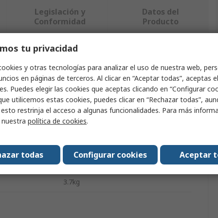
Legislación y
Datos del
Conformidad
Producto
mos tu privacidad
ndo uno o varios atributos.
cookies y otras tecnologías para analizar el uso de nuestra web, pers
ncios en páginas de terceros. Al clicar en “Aceptar todas”, aceptas e
Valor
es. Puedes elegir las cookies que aceptas clicando en “Configurar cook
que utilicemos estas cookies, puedes clicar en “Rechazar todas”, au
Phoenix Contact
 esto restrinja el acceso a algunas funcionalidades. Para más inform
r nuestra
política de cookies
.
Cilindro de distribución hidráulico
Cilindro hidráulico
azar todas
Configurar cookies
Aceptar 
 estándares
EU RoHS, EU REACH
3.7kg