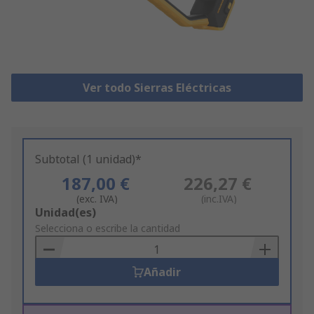
Ver todo Sierras Eléctricas
Subtotal (1 unidad)*
187,00 €
226,27 €
(exc. IVA)
(inc.IVA)
Add
Unidad(es)
to
Selecciona o escribe la cantidad
Basket
Añadir