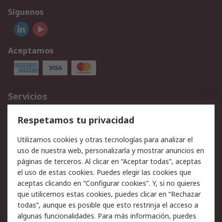
Síguenos
Aceptamos
Servicios
Cómo realizar pedidos
Devoluciones
Respetamos tu privacidad
Facturación y pago
Formas de entrega
Utilizamos cookies y otras tecnologías para analizar el
Ofertas
Soporte técnico
uso de nuestra web, personalizarla y mostrar anuncios en
páginas de terceros. Al clicar en “Aceptar todas”, aceptas
Legal
el uso de estas cookies. Puedes elegir las cookies que
aceptas clicando en “Configurar cookies”. Y, si no quieres
Aviso legal
Política de privacidad -
que utilicemos estas cookies, puedes clicar en “Rechazar
Actualizada
todas”, aunque es posible que esto restrinja el acceso a
Política sobre cookies
Seguridad de emails
algunas funcionalidades. Para más información, puedes