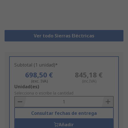
Ver todo Sierras Eléctricas
Subtotal (1 unidad)*
698,50 €
845,18 €
(exc. IVA)
(inc.IVA)
Add
Unidad(es)
to
Selecciona o escribe la cantidad
Basket
Consultar fechas de entrega
Añadir