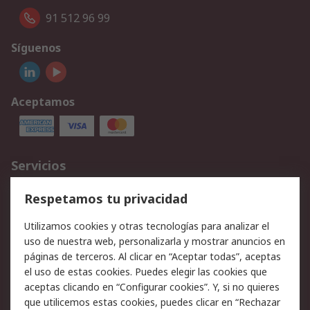
91 512 96 99
Síguenos
Aceptamos
Servicios
Cómo realizar pedidos
Devoluciones
Respetamos tu privacidad
Facturación y pago
Formas de entrega
Utilizamos cookies y otras tecnologías para analizar el
Ofertas
Soporte técnico
uso de nuestra web, personalizarla y mostrar anuncios en
páginas de terceros. Al clicar en “Aceptar todas”, aceptas
Legal
el uso de estas cookies. Puedes elegir las cookies que
aceptas clicando en “Configurar cookies”. Y, si no quieres
Aviso legal
Política de privacidad -
que utilicemos estas cookies, puedes clicar en “Rechazar
Actualizada