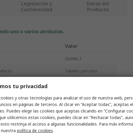
Legislación y
Datos del
Conformidad
Producto
ndo uno o varios atributos.
Valor
DeWALT
oducto
Taladro percutor
o
8.6Nm
mos tu privacidad
240V
cookies y otras tecnologías para analizar el uso de nuestra web, pers
ncios en páginas de terceros. Al clicar en “Aceptar todas”, aceptas e
Sin Cable
Con Cable
es. Puedes elegir las cookies que aceptas clicando en “Configurar cook
que utilicemos estas cookies, puedes clicar en “Rechazar todas”, au
otor
Con escobillas
 esto restrinja el acceso a algunas funcionalidades. Para más inform
r nuestra
política de cookies
.
ango
Recto