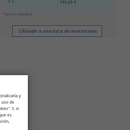
1 +
141,63 €
*precio indicativo
Añadir a una lista de materiales
onalizarla y
l uso de
ies”. Y, si
nque es
ación,