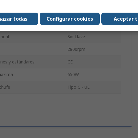
DWD024KS
azar todas
Configurar cookies
Aceptar 
l Portabrocas
13mm
ndril
Sin Llave
2800rpm
iones y estándares
CE
máxima
650W
chufe
Tipo C - UE