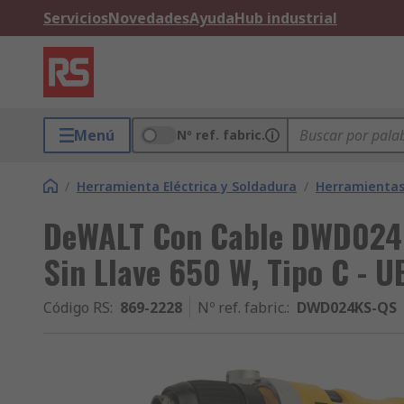
Servicios
Novedades
Ayuda
Hub industrial
Menú
Nº ref. fabric.
/
Herramienta Eléctrica y Soldadura
/
Herramientas 
DeWALT Con Cable DWD024K
Sin Llave 650 W, Tipo C - 
Código RS
:
869-2228
Nº ref. fabric.
:
DWD024KS-QS