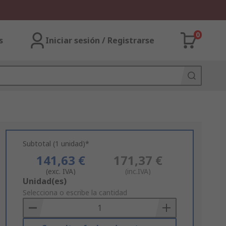
0
s
Iniciar sesión / Registrarse
Subtotal (1 unidad)*
141,63 €
171,37 €
(exc. IVA)
(inc.IVA)
Add
Unidad(es)
to
Selecciona o escribe la cantidad
Basket