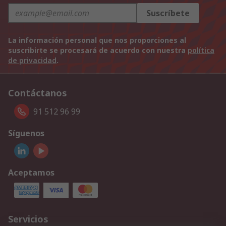
Suscríbete
La información personal que nos proporciones al
suscribirte se procesará de acuerdo con nuestra
política
de privacidad
.
Contáctanos
91 512 96 99
Síguenos
Aceptamos
Servicios