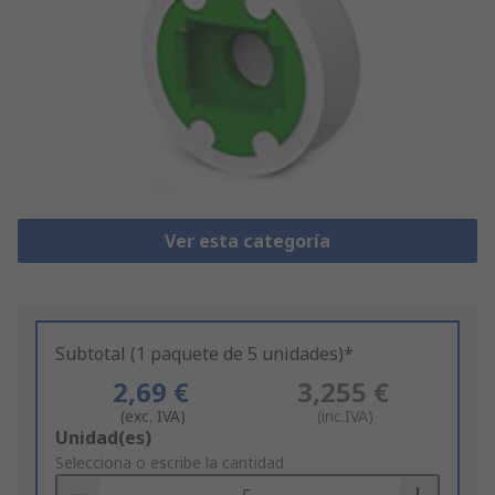
Ver esta categoría
Subtotal (1 paquete de 5 unidades)*
2,69 €
3,255 €
(exc. IVA)
(inc.IVA)
Add
Unidad(es)
to
Selecciona o escribe la cantidad
Basket