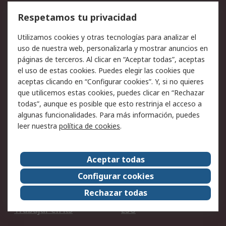
Cómo realizar pedidos
Devoluciones
Respetamos tu privacidad
Facturación y pago
Formas de entrega
Utilizamos cookies y otras tecnologías para analizar el
Ofertas
Soporte técnico
uso de nuestra web, personalizarla y mostrar anuncios en
páginas de terceros. Al clicar en “Aceptar todas”, aceptas
Legal
el uso de estas cookies. Puedes elegir las cookies que
aceptas clicando en “Configurar cookies”. Y, si no quieres
Aviso legal
Política de privacidad -
que utilicemos estas cookies, puedes clicar en “Rechazar
Actualizada
todas”, aunque es posible que esto restrinja el acceso a
Política sobre cookies
Seguridad de emails
algunas funcionalidades. Para más información, puedes
Certificaciones de
Condiciones de venta
leer nuestra
política de cookies
.
empresa
Aceptar todas
Acerca de RS
Configurar cookies
Acerca de RS
RS Group
Rechazar todas
RS en el mundo
Sala de prensa
Trabajar en RS
ESG