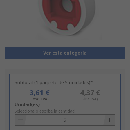
Ver esta categoría
Subtotal (1 paquete de 5 unidades)*
3,61 €
4,37 €
(exc. IVA)
(inc.IVA)
Add
Unidad(es)
to
Selecciona o escribe la cantidad
Basket