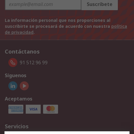
Suscríbete
La información personal que nos proporciones al
suscribirte se procesará de acuerdo con nuestra
política
de privacidad
.
Contáctanos
91 512 96 99
Síguenos
Aceptamos
Servicios