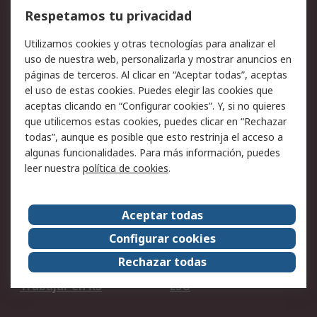
Cómo realizar pedidos
Devoluciones
Respetamos tu privacidad
Facturación y pago
Formas de entrega
Utilizamos cookies y otras tecnologías para analizar el
Ofertas
Soporte técnico
uso de nuestra web, personalizarla y mostrar anuncios en
páginas de terceros. Al clicar en “Aceptar todas”, aceptas
Legal
el uso de estas cookies. Puedes elegir las cookies que
aceptas clicando en “Configurar cookies”. Y, si no quieres
Aviso legal
Política de privacidad -
que utilicemos estas cookies, puedes clicar en “Rechazar
Actualizada
todas”, aunque es posible que esto restrinja el acceso a
Política sobre cookies
Seguridad de emails
algunas funcionalidades. Para más información, puedes
Certificaciones de
Condiciones de venta
leer nuestra
política de cookies
.
empresa
Aceptar todas
Acerca de RS
Configurar cookies
Acerca de RS
RS Group
Rechazar todas
RS en el mundo
Sala de prensa
Trabajar en RS
ESG