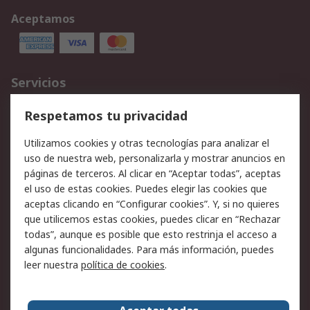
Aceptamos
Servicios
Cómo realizar pedidos
Devoluciones
Respetamos tu privacidad
Facturación y pago
Formas de entrega
Utilizamos cookies y otras tecnologías para analizar el
Ofertas
Soporte técnico
uso de nuestra web, personalizarla y mostrar anuncios en
páginas de terceros. Al clicar en “Aceptar todas”, aceptas
Legal
el uso de estas cookies. Puedes elegir las cookies que
aceptas clicando en “Configurar cookies”. Y, si no quieres
Aviso legal
Política de privacidad -
que utilicemos estas cookies, puedes clicar en “Rechazar
Actualizada
todas”, aunque es posible que esto restrinja el acceso a
Política sobre cookies
Seguridad de emails
algunas funcionalidades. Para más información, puedes
Certificaciones de
Condiciones de venta
leer nuestra
política de cookies
.
empresa