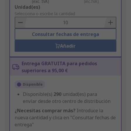
(exc. IVA)
(inc.IVA)
Add
Unidad(es)
to
Selecciona o escribe la cantidad
Basket
Consultar fechas de entrega
Añadir
Entrega GRATUITA para pedidos
superiores a 95,00 €
Disponible
Disponible(s)
290
unidad(es) para
enviar desde otro centro de distribución
¿Necesitas comprar más?
Introduce la
nueva cantidad y clica en "Consultar fechas de
entrega"