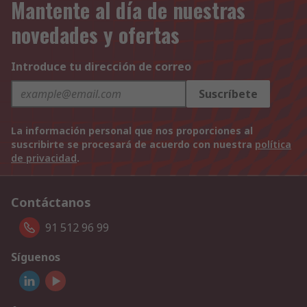
Mantente al día de nuestras
novedades y ofertas
Introduce tu dirección de correo
Suscríbete
La información personal que nos proporciones al
suscribirte se procesará de acuerdo con nuestra
política
de privacidad
.
Contáctanos
91 512 96 99
Síguenos