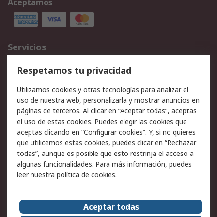
Aceptamos
Servicios
Cómo realizar pedidos
Devoluciones
Respetamos tu privacidad
Facturación y pago
Formas de entrega
Utilizamos cookies y otras tecnologías para analizar el
Ofertas
Soporte técnico
uso de nuestra web, personalizarla y mostrar anuncios en
páginas de terceros. Al clicar en “Aceptar todas”, aceptas
Legal
el uso de estas cookies. Puedes elegir las cookies que
aceptas clicando en “Configurar cookies”. Y, si no quieres
Aviso legal
Política de privacidad -
que utilicemos estas cookies, puedes clicar en “Rechazar
Actualizada
todas”, aunque es posible que esto restrinja el acceso a
Política sobre cookies
Seguridad de emails
algunas funcionalidades. Para más información, puedes
Certificaciones de
Condiciones de venta
leer nuestra
política de cookies
.
empresa
Aceptar todas
Acerca de RS