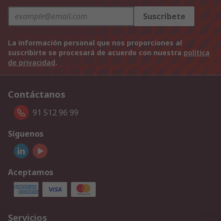
Suscríbete
La información personal que nos proporciones al
suscribirte se procesará de acuerdo con nuestra
política
de privacidad
.
Contáctanos
91 512 96 99
Síguenos
Aceptamos
Servicios