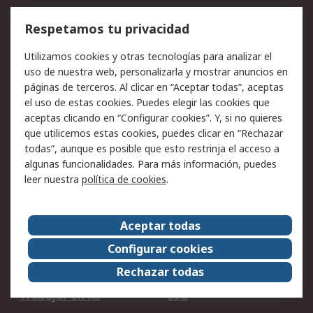
Cómo realizar pedidos
Devoluciones
Respetamos tu privacidad
Facturación y pago
Formas de entrega
Utilizamos cookies y otras tecnologías para analizar el
Ofertas
Soporte técnico
uso de nuestra web, personalizarla y mostrar anuncios en
páginas de terceros. Al clicar en “Aceptar todas”, aceptas
Legal
el uso de estas cookies. Puedes elegir las cookies que
aceptas clicando en “Configurar cookies”. Y, si no quieres
Aviso legal
Política de privacidad -
que utilicemos estas cookies, puedes clicar en “Rechazar
Actualizada
todas”, aunque es posible que esto restrinja el acceso a
Política sobre cookies
Seguridad de emails
algunas funcionalidades. Para más información, puedes
Certificaciones de
Condiciones de venta
leer nuestra
política de cookies
.
empresa
Aceptar todas
Acerca de RS
Configurar cookies
Acerca de RS
RS Group
Rechazar todas
RS en el mundo
Sala de prensa
Trabajar en RS
ESG