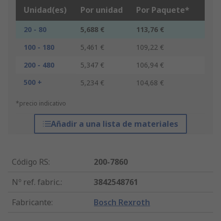
Unidad(es)
Por unidad
Por Paquete*
20 - 80
5,688 €
113,76 €
100 - 180
5,461 €
109,22 €
200 - 480
5,347 €
106,94 €
500 +
5,234 €
104,68 €
*precio indicativo
Añadir a una lista de materiales
Código RS
:
200-7860
Nº ref. fabric.
:
3842548761
Fabricante
:
Bosch Rexroth