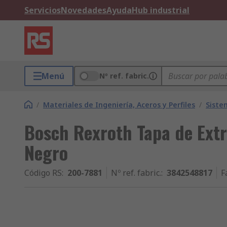
Servicios
Novedades
Ayuda
Hub industrial
Menú
Nº ref. fabric.
/
Materiales de Ingeniería, Aceros y Perfiles
/
Siste
Bosch Rexroth Tapa de Extr
Negro
Código RS
:
200-7881
Nº ref. fabric.
:
3842548817
F