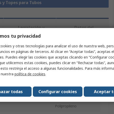
s y Topes para Tubos
Legislación y
Datos del
Conformidad
Producto
mos tu privacidad
cookies y otras tecnologías para analizar el uso de nuestra web, pers
ndo uno o varios atributos.
ncios en páginas de terceros. Al clicar en “Aceptar todas”, aceptas e
es. Puedes elegir las cookies que aceptas clicando en “Configurar cook
que utilicemos estas cookies, puedes clicar en “Rechazar todas”, au
Valor
 esto restrinja el acceso a algunas funcionalidades. Para más inform
r nuestra
política de cookies
.
Bosch Rexroth
oducto
Tapa de Extremo
azar todas
Configurar cookies
Aceptar 
Negro
Polipropileno