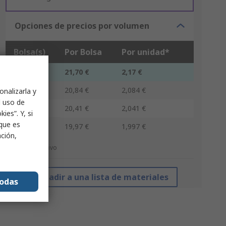
Opciones de precios por volumen
Bolsa(s)
Por Bolsa
Por unidad*
1 - 4
21,70 €
2,17 €
5 - 9
20,84 €
2,084 €
onalizarla y
l uso de
10 - 24
20,41 €
2,041 €
ies”. Y, si
nque es
25 +
19,97 €
1,997 €
ación,
*precio indicativo
Añadir a una lista de materiales
todas