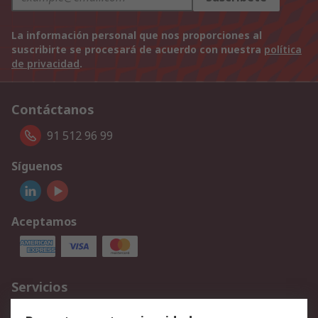
La información personal que nos proporciones al
suscribirte se procesará de acuerdo con nuestra
política
de privacidad
.
Contáctanos
91 512 96 99
Síguenos
Aceptamos
Servicios
Cómo realizar pedidos
Devoluciones