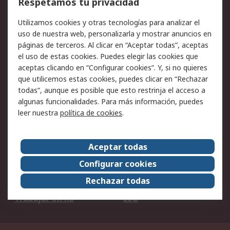
Respetamos tu privacidad
Facturación y pago
Formas de entrega
Utilizamos cookies y otras tecnologías para analizar el
Ofertas
Soporte técnico
uso de nuestra web, personalizarla y mostrar anuncios en
páginas de terceros. Al clicar en “Aceptar todas”, aceptas
Legal
el uso de estas cookies. Puedes elegir las cookies que
aceptas clicando en “Configurar cookies”. Y, si no quieres
Aviso legal
Política de privacidad -
que utilicemos estas cookies, puedes clicar en “Rechazar
Actualizada
todas”, aunque es posible que esto restrinja el acceso a
Política sobre cookies
Seguridad de emails
algunas funcionalidades. Para más información, puedes
Certificaciones de
Condiciones de venta
leer nuestra
política de cookies
.
empresa
Aceptar todas
Acerca de RS
Configurar cookies
Acerca de RS
RS Group
Rechazar todas
RS en el mundo
Sala de prensa
Trabajar en RS
ESG