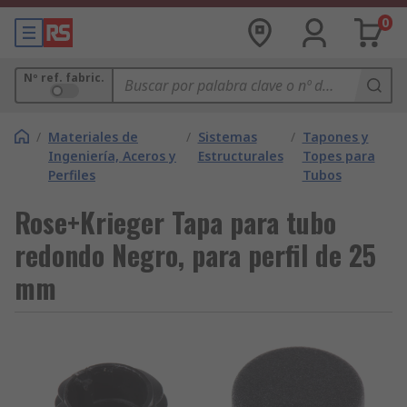
0
Nº ref. fabric.
/
Materiales de
/
Sistemas
/
Tapones y
Ingeniería, Aceros y
Estructurales
Topes para
Perfiles
Tubos
Rose+Krieger Tapa para tubo
redondo Negro, para perfil de 25
mm