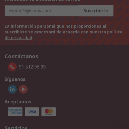
Suscríbete
La información personal que nos proporciones al
suscribirte se procesará de acuerdo con nuestra
política
de privacidad
.
Contáctanos
91 512 96 99
Síguenos
Aceptamos
Servicios