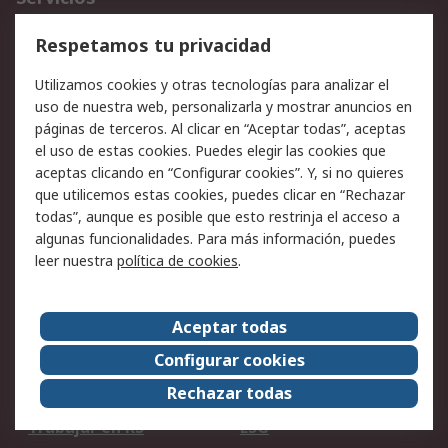
Cómo realizar pedidos
Devoluciones
Respetamos tu privacidad
Facturación y pago
Formas de entrega
Utilizamos cookies y otras tecnologías para analizar el
Ofertas
Soporte técnico
uso de nuestra web, personalizarla y mostrar anuncios en
páginas de terceros. Al clicar en “Aceptar todas”, aceptas
Legal
el uso de estas cookies. Puedes elegir las cookies que
aceptas clicando en “Configurar cookies”. Y, si no quieres
Aviso legal
Política de privacidad -
que utilicemos estas cookies, puedes clicar en “Rechazar
Actualizada
todas”, aunque es posible que esto restrinja el acceso a
Política sobre cookies
Seguridad de emails
algunas funcionalidades. Para más información, puedes
Certificaciones de
Condiciones de venta
leer nuestra
política de cookies
.
empresa
Aceptar todas
Acerca de RS
Configurar cookies
Acerca de RS
RS Group
Rechazar todas
RS en el mundo
Sala de prensa
Trabajar en RS
ESG