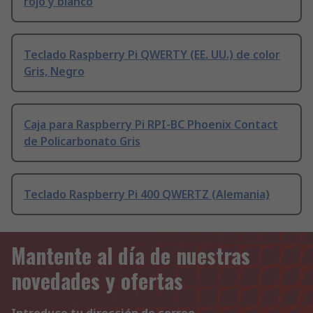
rojo y blanco
Teclado Raspberry Pi QWERTY (EE. UU.) de color
Gris, Negro
Caja para Raspberry Pi RPI-BC Phoenix Contact
de Policarbonato Gris
Teclado Raspberry Pi 400 QWERTZ (Alemania)
Mantente al día de nuestras
novedades y ofertas