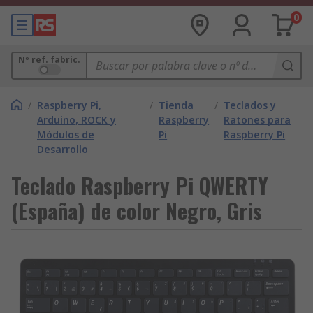
0
Nº ref. fabric.
/
Raspberry Pi,
/
Tienda
/
Teclados y
Arduino, ROCK y
Raspberry
Ratones para
Módulos de
Pi
Raspberry Pi
Desarrollo
Teclado Raspberry Pi QWERTY
(España) de color Negro, Gris