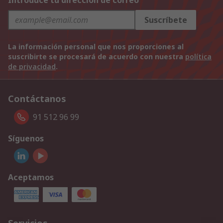
Introduce tu dirección de correo
Suscríbete
La información personal que nos proporciones al
suscribirte se procesará de acuerdo con nuestra
política
de privacidad
.
Contáctanos
91 512 96 99
Síguenos
Aceptamos