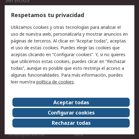
Servicios
Cómo realizar pedidos
Devoluciones
Respetamos tu privacidad
Facturación y pago
Formas de entrega
Utilizamos cookies y otras tecnologías para analizar el
Ofertas
Soporte técnico
uso de nuestra web, personalizarla y mostrar anuncios en
páginas de terceros. Al clicar en “Aceptar todas”, aceptas
Legal
el uso de estas cookies. Puedes elegir las cookies que
aceptas clicando en “Configurar cookies”. Y, si no quieres
Aviso legal
Política de privacidad -
que utilicemos estas cookies, puedes clicar en “Rechazar
Actualizada
todas”, aunque es posible que esto restrinja el acceso a
Política sobre cookies
Seguridad de emails
algunas funcionalidades. Para más información, puedes
Certificaciones de
Condiciones de venta
leer nuestra
política de cookies
.
empresa
Aceptar todas
Acerca de RS
Configurar cookies
Acerca de RS
RS Group
Rechazar todas
RS en el mundo
Sala de prensa
Trabajar en RS
ESG