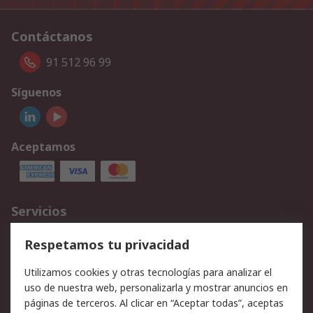
Contáctanos
91 512 96 99
Síguenos
Aceptamos
Servicios
Cómo realizar pedidos
Devoluciones
Respetamos tu privacidad
Facturación y pago
Formas de entrega
Utilizamos cookies y otras tecnologías para analizar el
Ofertas
Soporte técnico
uso de nuestra web, personalizarla y mostrar anuncios en
páginas de terceros. Al clicar en “Aceptar todas”, aceptas
Legal