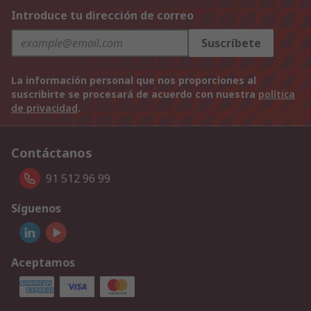
Introduce tu dirección de correo
Suscríbete
La información personal que nos proporciones al
suscribirte se procesará de acuerdo con nuestra
política
de privacidad
.
Contáctanos
91 512 96 99
Síguenos
Aceptamos