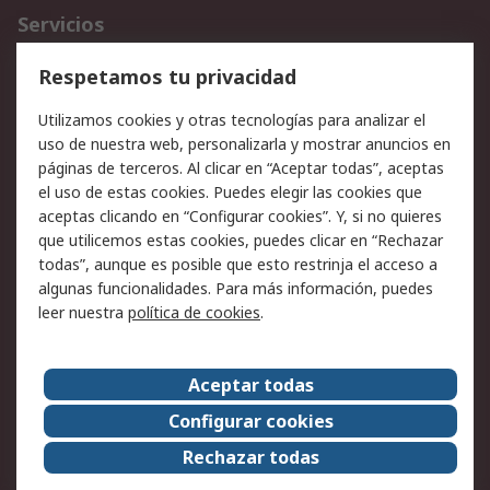
Servicios
Cómo realizar pedidos
Devoluciones
Respetamos tu privacidad
Facturación y pago
Formas de entrega
Utilizamos cookies y otras tecnologías para analizar el
Ofertas
Soporte técnico
uso de nuestra web, personalizarla y mostrar anuncios en
páginas de terceros. Al clicar en “Aceptar todas”, aceptas
Legal
el uso de estas cookies. Puedes elegir las cookies que
aceptas clicando en “Configurar cookies”. Y, si no quieres
Aviso legal
Política de privacidad -
que utilicemos estas cookies, puedes clicar en “Rechazar
Actualizada
todas”, aunque es posible que esto restrinja el acceso a
Política sobre cookies
Seguridad de emails
algunas funcionalidades. Para más información, puedes
Certificaciones de
Condiciones de venta
leer nuestra
política de cookies
.
empresa
Aceptar todas
Acerca de RS
Configurar cookies
Acerca de RS
RS Group
Rechazar todas
RS en el mundo
Sala de prensa