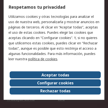
Cómo realizar pedidos
Devoluciones
Respetamos tu privacidad
Facturación y pago
Formas de entrega
Utilizamos cookies y otras tecnologías para analizar el
Ofertas
Soporte técnico
uso de nuestra web, personalizarla y mostrar anuncios en
páginas de terceros. Al clicar en “Aceptar todas”, aceptas
Legal
el uso de estas cookies. Puedes elegir las cookies que
aceptas clicando en “Configurar cookies”. Y, si no quieres
Aviso legal
Política de privacidad -
que utilicemos estas cookies, puedes clicar en “Rechazar
Actualizada
todas”, aunque es posible que esto restrinja el acceso a
Política sobre cookies
Seguridad de emails
algunas funcionalidades. Para más información, puedes
Certificaciones de
Condiciones de venta
leer nuestra
política de cookies
.
empresa
Aceptar todas
Acerca de RS
Configurar cookies
Acerca de RS
RS Group
Rechazar todas
RS en el mundo
Sala de prensa
Trabajar en RS
ESG