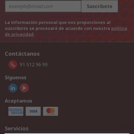
Suscríbete
La información personal que nos proporciones al
suscribirte se procesará de acuerdo con nuestra
política
de privacidad
.
Contáctanos
91 512 96 99
Síguenos
Aceptamos
Servicios