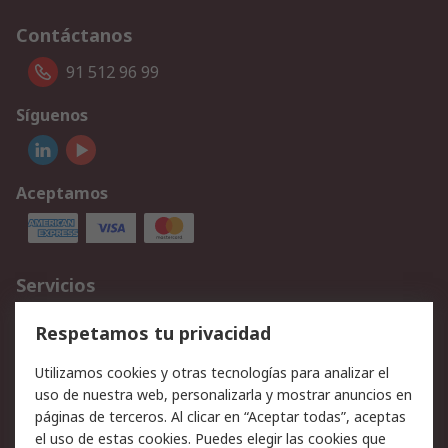
Contáctanos
91 512 96 99
Síguenos
Aceptamos
Servicios
Cómo realizar pedidos
Devoluciones
Respetamos tu privacidad
Facturación y pago
Formas de entrega
Utilizamos cookies y otras tecnologías para analizar el
Ofertas
Soporte técnico
uso de nuestra web, personalizarla y mostrar anuncios en
páginas de terceros. Al clicar en “Aceptar todas”, aceptas
Legal
el uso de estas cookies. Puedes elegir las cookies que