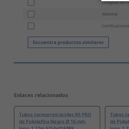
Longitud del 
Material
Certificacione
Encuentra productos similares
Enlaces relacionados
Tubos termorretráctiles RS PRO
Tubos t
de Poliolefina Negro Ø 16 mm,
de Polio
long. 1.22m AIS4x0160BK
long. 1.