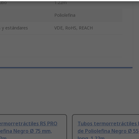
tubo
1.22m
Poliolefina
s y estándares
VDE, RoHS, REACH
ermorretráctiles RS PRO
Tubos termorretráctiles
lefina Negro Ø 75 mm,
de Poliolefina Negro Ø 5
22m
long. 1.22m