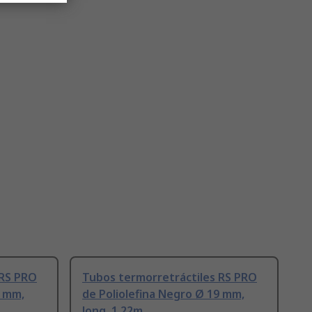
 RS PRO
Tubos termorretráctiles RS PRO
5 mm,
de Poliolefina Negro Ø 19 mm,
long. 1.22m