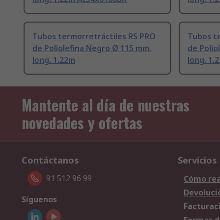
Tubos termorretráctiles RS PRO
Tubos t
de Poliolefina Negro Ø 115 mm,
de Polio
long. 1.22m
long. 1.
Mantente al día de nuestras
novedades y ofertas
Contáctanos
Servicios
91 512 96 99
Cómo rea
Devoluci
Síguenos
Facturac