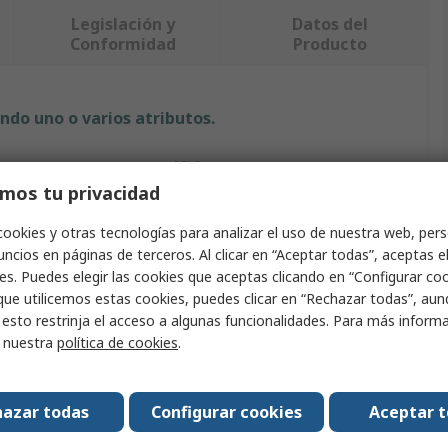
Legislación y
Datos del
Conformidad
Producto
ndo uno o varios atributos.
Valor
mos tu privacidad
RS PRO
cookies y otras tecnologías para analizar el uso de nuestra web, pers
cto
Tubos termorretráctiles
ncios en páginas de terceros. Al clicar en “Aceptar todas”, aceptas e
es. Puedes elegir las cookies que aceptas clicando en “Configurar cook
tubo
16mm
que utilicemos estas cookies, puedes clicar en “Rechazar todas”, au
 esto restrinja el acceso a algunas funcionalidades. Para más inform
Negro
r nuestra
política de cookies
.
ontracción
5mm
azar todas
Configurar cookies
Aceptar 
ontracción
3:1