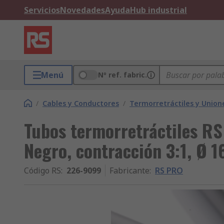
Servicios
Novedades
Ayuda
Hub industrial
Menú
Nº ref. fabric.
/
Cables y Conductores
/
Termorretráctiles y Union
Tubos termorretráctiles RS
Negro, contracción 3:1, Ø 
Código RS
:
226-9099
Fabricante
:
RS PRO