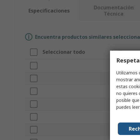
Documentación
Especificaciones
Técnica
Encuentra productos similares selecciona
Seleccionar todo
Atributo
Respeta
Marca
Utilizamos 
Tipo de produ
mostrar anu
estas cooki
Diámetro del 
no quieres 
posible que
Color
puedes lee
Diámetro de c
Rech
Relación de c