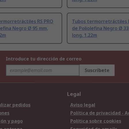
ermorretráctiles RS PRO
Tubos termorretráctiles
lefina Negro Ø 95 mm,
de Poliolefina Negro Ø 3
22m
long. 1.22m
Introduce tu dirección de correo
Suscríbete
Legal
lizar pedidos
Aviso legal
ones
Política de privacidad - 
ión y pago
Política sobre cookies