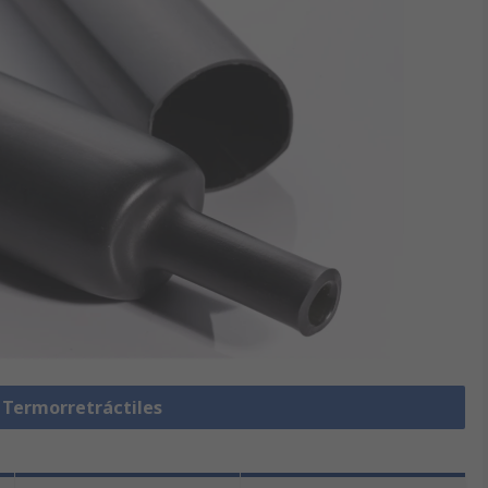
 Termorretráctiles