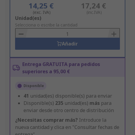
14,25 €
17,24 €
(exc. IVA)
(inc.IVA)
Add
Unidad(es)
to
Selecciona o escribe la cantidad
Basket
Añadir
Entrega GRATUITA para pedidos
superiores a 95,00 €
Disponible
41
unidad(es) disponible(s) para enviar
Disponible(s)
235
unidad(es)
más
para
enviar desde otro centro de distribución
¿Necesitas comprar más?
Introduce la
nueva cantidad y clica en "Consultar fechas de
entrega"