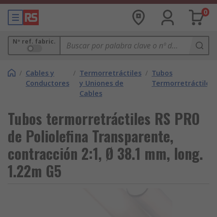
0
Nº ref. fabric.
/
Cables y
/
Termorretráctiles
/
Tubos
Conductores
y Uniones de
Termorretráctiles
Cables
Tubos termorretráctiles RS PRO
de Poliolefina Transparente,
contracción 2:1, Ø 38.1 mm, long.
1.22m G5