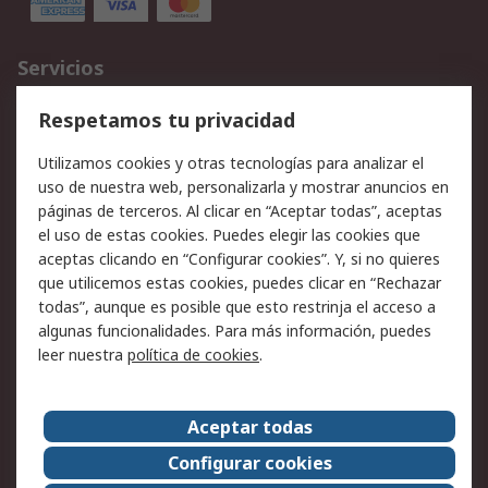
Servicios
Cómo realizar pedidos
Devoluciones
Respetamos tu privacidad
Facturación y pago
Formas de entrega
Utilizamos cookies y otras tecnologías para analizar el
Ofertas
Soporte técnico
uso de nuestra web, personalizarla y mostrar anuncios en
páginas de terceros. Al clicar en “Aceptar todas”, aceptas
Legal
el uso de estas cookies. Puedes elegir las cookies que
aceptas clicando en “Configurar cookies”. Y, si no quieres
Aviso legal
Política de privacidad -
que utilicemos estas cookies, puedes clicar en “Rechazar
Actualizada
todas”, aunque es posible que esto restrinja el acceso a
Política sobre cookies
Seguridad de emails
algunas funcionalidades. Para más información, puedes
Certificaciones de
Condiciones de venta
leer nuestra
política de cookies
.
empresa
Aceptar todas
Acerca de RS
Configurar cookies
Acerca de RS
RS Group