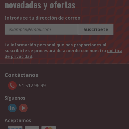
novedades y ofertas
Introduce tu dirección de correo
Suscríbete
La información personal que nos proporciones al
suscribirte se procesará de acuerdo con nuestra
política
de privacidad
.
Contáctanos
91 512 96 99
Síguenos
Aceptamos