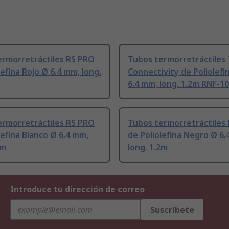
ermorretráctiles RS PRO
Tubos termorretráctiles 
lefina Rojo Ø 6.4 mm, long.
Connectivity de Poliolefi
6.4 mm, long. 1.2m RNF-1
ermorretráctiles RS PRO
Tubos termorretráctiles
lefina Blanco Ø 6.4 mm,
de Poliolefina Negro Ø 6.
2m
long. 1.2m
Introduce tu dirección de correo
Suscríbete