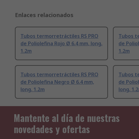
Enlaces relacionados
Tubos termorretráctiles RS PRO
Tubos t
de Poliolefina Rojo Ø 6.4 mm, long.
de Polio
1.2m
1.2m
Tubos termorretráctiles RS PRO
Tubos t
de Poliolefina Negro Ø 6.4 mm,
de Polio
long. 1.2m
long. 1.
Mantente al día de nuestras
novedades y ofertas