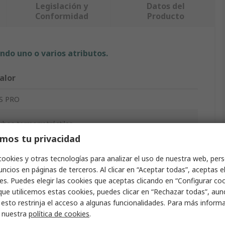
Legislación y
Datos del
Conformidad
Producto
ndo uno o varios atributos.
alor
S PRO
ubos termorretráctiles
mos tu privacidad
.4mm
cookies y otras tecnologías para analizar el uso de nuestra web, pers
ncios en páginas de terceros. Al clicar en “Aceptar todas”, aceptas e
ojo
es. Puedes elegir las cookies que aceptas clicando en “Configurar cook
que utilicemos estas cookies, puedes clicar en “Rechazar todas”, au
.2mm
 esto restrinja el acceso a algunas funcionalidades. Para más inform
r nuestra
política de cookies
.