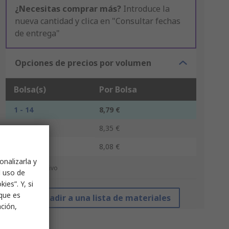
¿Necesitas comprar más?
Introduce la
nueva cantidad y clica en "Consultar fechas
de entrega"
Opciones de precios por volumen
Bolsa(s)
Por Bolsa
1 - 14
8,79 €
15 - 49
8,35 €
50 +
8,08 €
onalizarla y
*precio indicativo
l uso de
ies”. Y, si
nque es
Añadir a una lista de materiales
ación,