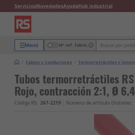
Servicios
Novedades
Ayuda
Hub industrial
Menú
Nº ref. fabric.
/
Cables y Conductores
/
Termorretráctiles y Union
Tubos termorretráctiles RS
Rojo, contracción 2:1, Ø 6.
Código RS
:
267-2219
Número de artículo Distrelec
: