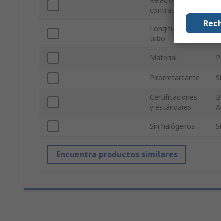
Relación de
2
contracción
Rech
Longitud del
1
tubo
Material
P
Pirorretardante
Sí
Certificaciones
B
y estándares
A
Sin halógenos
Sí
Encuentra productos similares