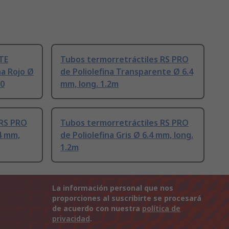
TE
Tubos termorretráctiles RS PRO
na Rojo Ø
de Poliolefina Transparente Ø 6.4
00
mm, long. 1.2m
 RS PRO
Tubos termorretráctiles RS PRO
4 mm,
de Poliolefina Gris Ø 6.4 mm, long.
1.2m
La información personal que nos
proporciones al suscribirte se procesará
de acuerdo con nuestra
política de
privacidad
.