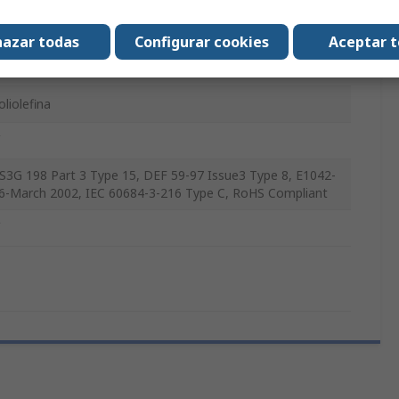
:1
azar todas
Configurar cookies
Aceptar 
.2m
oliolefina
S3G 198 Part 3 Type 15, DEF 59-97 Issue3 Type 8, E1042-
6-March 2002, IEC 60684-3-216 Type C, RoHS Compliant