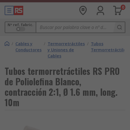
0
Nº ref. fabric.
/
Cables y
/
Termorretráctiles
/
Tubos
Conductores
y Uniones de
Termorretráctiles
Cables
Tubos termorretráctiles RS PRO
de Poliolefina Blanco,
contracción 2:1, Ø 1.6 mm, long.
10m