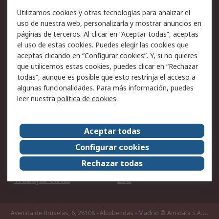
Facturación y pago
Formas de entrega
Utilizamos cookies y otras tecnologías para analizar el
Ofertas
Soporte técnico
uso de nuestra web, personalizarla y mostrar anuncios en
páginas de terceros. Al clicar en “Aceptar todas”, aceptas
Legal
el uso de estas cookies. Puedes elegir las cookies que
aceptas clicando en “Configurar cookies”. Y, si no quieres
Aviso legal
Política de privacidad -
que utilicemos estas cookies, puedes clicar en “Rechazar
Actualizada
todas”, aunque es posible que esto restrinja el acceso a
Política sobre cookies
Seguridad de emails
algunas funcionalidades. Para más información, puedes
Certificaciones de
Condiciones de venta
leer nuestra
política de cookies
.
empresa
Aceptar todas
Acerca de RS
Configurar cookies
Acerca de RS
RS Group
Rechazar todas
RS en el mundo
Sala de prensa
Trabajar en RS
ESG
Avenida de Bruselas, 6, 28108 - Alcobendas - Madrid
© Amidata S.A.U.