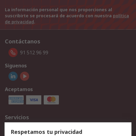
La información personal que nos proporciones al
suscribirte se procesará de acuerdo con nuestra
política
de privacidad
.
Contáctanos
91 512 96 99
Síguenos
Aceptamos
Servicios
Cómo realizar pedidos
Devoluciones
Respetamos tu privacidad