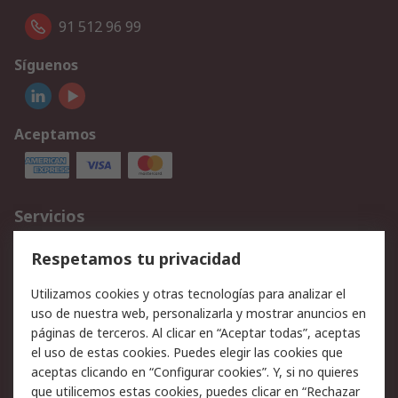
91 512 96 99
Síguenos
Aceptamos
Servicios
Cómo realizar pedidos
Devoluciones
Respetamos tu privacidad
Facturación y pago
Formas de entrega
Utilizamos cookies y otras tecnologías para analizar el
Ofertas
Soporte técnico
uso de nuestra web, personalizarla y mostrar anuncios en
páginas de terceros. Al clicar en “Aceptar todas”, aceptas
Legal
el uso de estas cookies. Puedes elegir las cookies que
aceptas clicando en “Configurar cookies”. Y, si no quieres
Aviso legal
Política de privacidad -
que utilicemos estas cookies, puedes clicar en “Rechazar