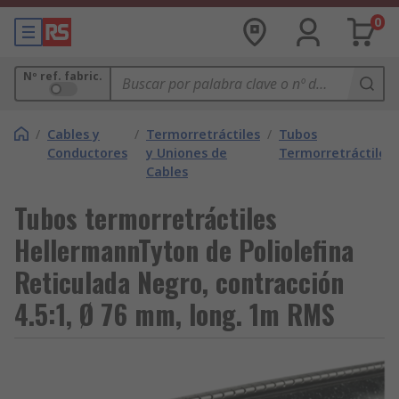
0
Nº ref. fabric.
/
Cables y
/
Termorretráctiles
/
Tubos
Conductores
y Uniones de
Termorretráctiles
Cables
Tubos termorretráctiles
HellermannTyton de Poliolefina
Reticulada Negro, contracción
4.5:1, Ø 76 mm, long. 1m RMS