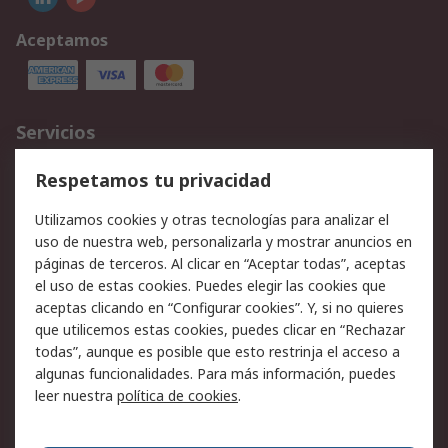
Aceptamos
Servicios
Cómo realizar pedidos
Devoluciones
Respetamos tu privacidad
Facturación y pago
Formas de entrega
Utilizamos cookies y otras tecnologías para analizar el
Ofertas
Soporte técnico
uso de nuestra web, personalizarla y mostrar anuncios en
páginas de terceros. Al clicar en “Aceptar todas”, aceptas
Legal
el uso de estas cookies. Puedes elegir las cookies que
aceptas clicando en “Configurar cookies”. Y, si no quieres
Aviso legal
Política de privacidad -
que utilicemos estas cookies, puedes clicar en “Rechazar
Actualizada
todas”, aunque es posible que esto restrinja el acceso a
Política sobre cookies
Seguridad de emails
algunas funcionalidades. Para más información, puedes
Certificaciones de
Condiciones de venta
leer nuestra
política de cookies
.
empresa