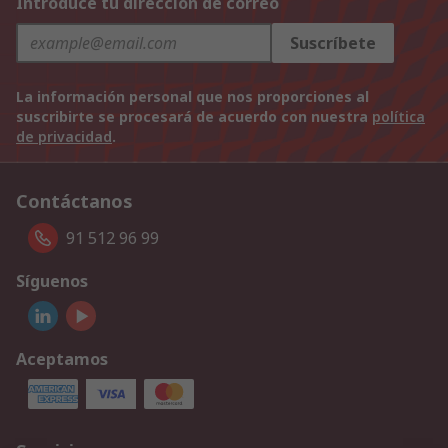
Introduce tu dirección de correo
Suscríbete
La información personal que nos proporciones al
suscribirte se procesará de acuerdo con nuestra
política
de privacidad
.
Contáctanos
91 512 96 99
Síguenos
Aceptamos