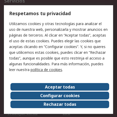
Servicios
Cómo realizar pedidos
Devoluciones
Respetamos tu privacidad
Facturación y pago
Formas de entrega
Utilizamos cookies y otras tecnologías para analizar el
Ofertas
Soporte técnico
uso de nuestra web, personalizarla y mostrar anuncios en
páginas de terceros. Al clicar en “Aceptar todas”, aceptas
Legal
el uso de estas cookies. Puedes elegir las cookies que
aceptas clicando en “Configurar cookies”. Y, si no quieres
Aviso legal
Política de privacidad -
que utilicemos estas cookies, puedes clicar en “Rechazar
Actualizada
todas”, aunque es posible que esto restrinja el acceso a
Política sobre cookies
Seguridad de emails
algunas funcionalidades. Para más información, puedes
Certificaciones de
Condiciones de venta
leer nuestra
política de cookies
.
empresa
Aceptar todas
Acerca de RS
Configurar cookies
Acerca de RS
RS Group
Rechazar todas
RS en el mundo
Sala de prensa
Trabajar en RS
ESG