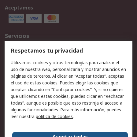
Aceptamos
Servicios
Cómo realizar pedidos
Devoluciones
Respetamos tu privacidad
Facturación y pago
Formas de entrega
Utilizamos cookies y otras tecnologías para analizar el
Ofertas
Soporte técnico
uso de nuestra web, personalizarla y mostrar anuncios en
páginas de terceros. Al clicar en “Aceptar todas”, aceptas
Legal
el uso de estas cookies. Puedes elegir las cookies que
aceptas clicando en “Configurar cookies”. Y, si no quieres
Aviso legal
Política de privacidad -
que utilicemos estas cookies, puedes clicar en “Rechazar
Actualizada
todas”, aunque es posible que esto restrinja el acceso a
Política sobre cookies
Seguridad de emails
algunas funcionalidades. Para más información, puedes
Certificaciones de
Condiciones de venta
leer nuestra
política de cookies
.
empresa
Aceptar todas