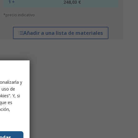
1 +
248,03 €
*precio indicativo
Añadir a una lista de materiales
onalizarla y
l uso de
ies”. Y, si
nque es
ación,
todas