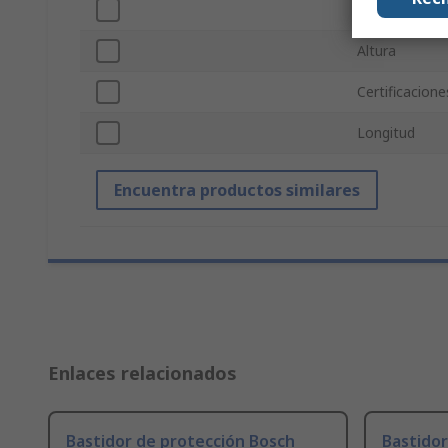
Anchura
Altura
Certificacion
Longitud
Encuentra productos similares
Enlaces relacionados
Bastidor de protección Bosch
Bastidor