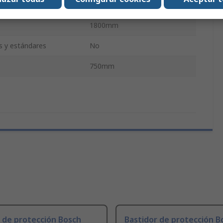
750mm
1800mm
es y estándares
No
750mm
 de protección Bosch
Bastidor de protección B