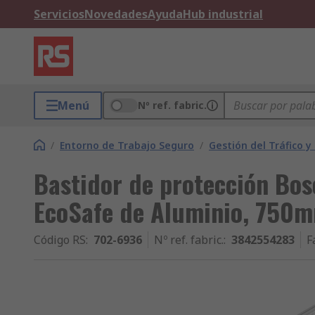
Servicios
Novedades
Ayuda
Hub industrial
Menú
Nº ref. fabric.
/
Entorno de Trabajo Seguro
/
Gestión del Tráfico y
Bastidor de protección Bos
EcoSafe de Aluminio, 750
Código RS
:
702-6936
Nº ref. fabric.
:
3842554283
F