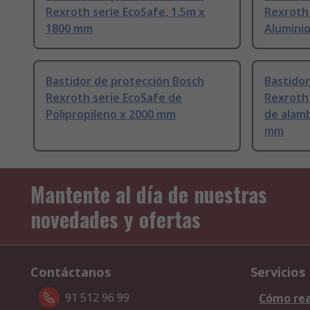
Rexroth serie EcoSafe, 1.5m x
Rexroth 
1800 mm
Alumini
Bastidor de protección Bosch
Bastidor
Rexroth serie EcoSafe de
Rexroth 
Polipropileno x 2000 mm
de alamb
mm
Mantente al día de nuestras
novedades y ofertas
Contáctanos
Servicios
91 512 96 99
Cómo rea