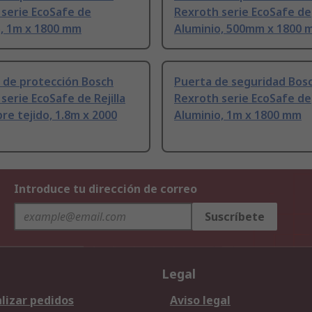
serie EcoSafe de
Rexroth serie EcoSafe de
o, 1m x 1800 mm
Aluminio, 500mm x 1800 
 de protección Bosch
Puerta de seguridad Bos
serie EcoSafe de Rejilla
Rexroth serie EcoSafe de
re tejido, 1.8m x 2000
Aluminio, 1m x 1800 mm
Introduce tu dirección de correo
Suscríbete
Legal
lizar pedidos
Aviso legal