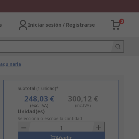
0
s
Iniciar sesión / Registrarse
Maquinaria
Subtotal (1 unidad)*
248,03 €
300,12 €
(exc. IVA)
(inc.IVA)
Add
Unidad(es)
to
Selecciona o escribe la cantidad
Basket
Añadir