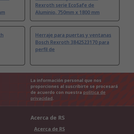
Rexroth serie EcoSafe de
mm
Aluminio, 750mm x 1800 mm
ch
Herraje para puertas y ventanas
Bosch Rexroth 3842523170 para
perfil de
La información personal que nos
proporciones al suscribirte se procesará
de acuerdo con nuestra
política de
privacidad
.
Acerca de RS
Acerca de RS