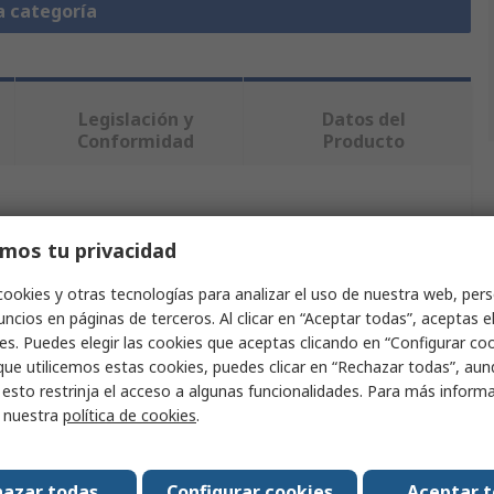
a categoría
Legislación y
Datos del
Conformidad
Producto
ndo uno o varios atributos.
mos tu privacidad
Valor
cookies y otras tecnologías para analizar el uso de nuestra web, pers
ncios en páginas de terceros. Al clicar en “Aceptar todas”, aceptas e
Bosch Rexroth
es. Puedes elegir las cookies que aceptas clicando en “Configurar cook
que utilicemos estas cookies, puedes clicar en “Rechazar todas”, au
ucto
Bastidor de protección
 esto restrinja el acceso a algunas funcionalidades. Para más inform
EcoSafe
r nuestra
política de cookies
.
Aluminio
azar todas
Configurar cookies
Aceptar 