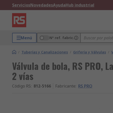
Servicios
Novedades
Ayuda
Hub industrial
Menú
Nº ref. fabric.
/
Tuberías y Canalizaciones
/
Grifería y Válvulas
/
Válvula de bola, RS PRO, L
2 vías
Código RS
:
812-5166
Fabricante
:
RS PRO