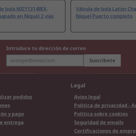
de bola 602113148EX,
Válvula de bola Latón Ch
apado en Níquel 2 vías
Níquel Puerto completo
Introduce tu dirección de correo
Suscríbete
Legal
lizar pedidos
Aviso legal
ones
Política de privacidad - 
ión y pago
Política sobre cookies
e entrega
Seguridad de emails
Certificaciones de empre