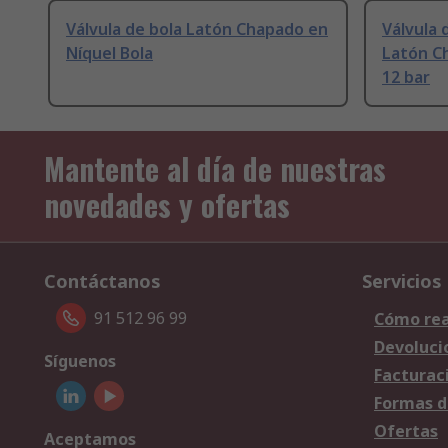
Válvula de bola Latón Chapado en
Válvula 
Níquel Bola
Latón Ch
12 bar
Mantente al día de nuestras
novedades y ofertas
Contáctanos
Servicios
91 512 96 99
Cómo rea
Devoluci
Síguenos
Facturac
Formas d
Ofertas
Aceptamos