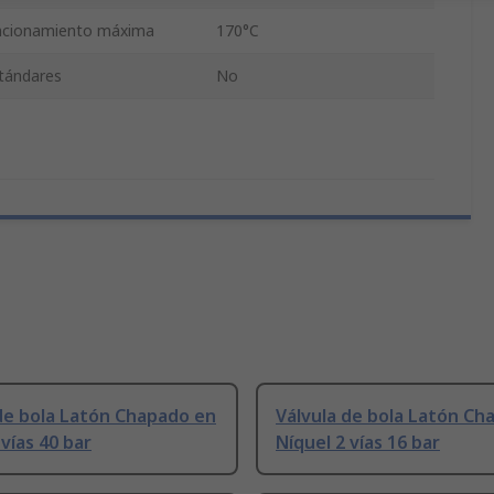
ncionamiento máxima
170°C
stándares
No
de bola Latón Chapado en
Válvula de bola Latón Ch
 vías 40 bar
Níquel 2 vías 16 bar