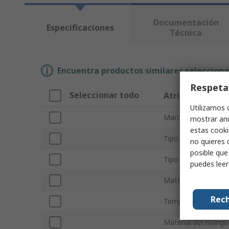
Documentación
Especificaciones
Técnica
Encuentra productos similares selecciona
Respeta
Seleccionar todo
Atributo
Utilizamos 
Marca
mostrar anu
estas cooki
Tipo de válvula
no quieres 
posible que
Tipo de producto
puedes lee
Material del cuerpo
Rech
Temperatura de Fu
Material del mango