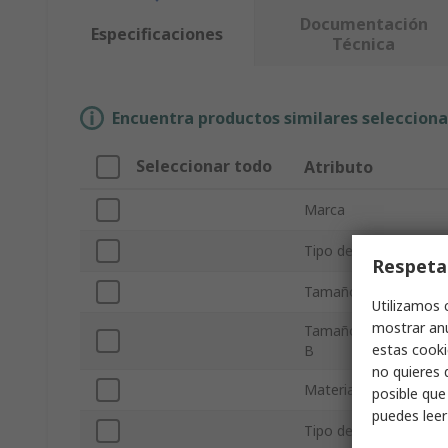
Documentación
Especificaciones
Técnica
Encuentra productos similares selecciona
Seleccionar todo
Atributo
Marca
Tipo de producto
Respeta
Tamaño de conexión 
Utilizamos 
mostrar anu
Tamaño de conexión
estas cooki
B
no quieres 
Material del cuerpo
posible que
puedes lee
Tipo de válvula