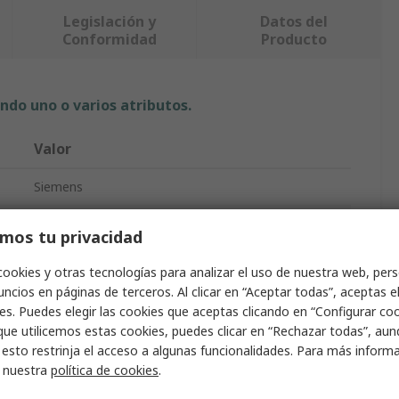
Legislación y
Datos del
Conformidad
Producto
ndo uno o varios atributos.
Valor
Siemens
Válvula termostática de radiador
mos tu privacidad
A
1/2 in
cookies y otras tecnologías para analizar el uso de nuestra web, pers
ncios en páginas de terceros. Al clicar en “Aceptar todas”, aceptas e
1/2 in
es. Puedes elegir las cookies que aceptas clicando en “Configurar cook
que utilicemos estas cookies, puedes clicar en “Rechazar todas”, au
Latón
 esto restrinja el acceso a algunas funcionalidades. Para más inform
r nuestra
política de cookies
.
Axial