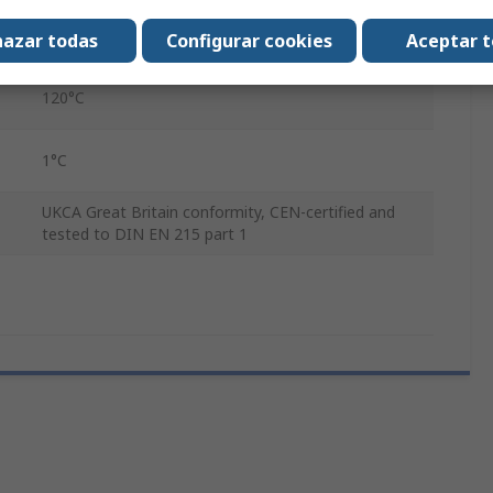
10 bar
azar todas
Configurar cookies
Aceptar 
120°C
1°C
UKCA Great Britain conformity, CEN-certified and
tested to DIN EN 215 part 1