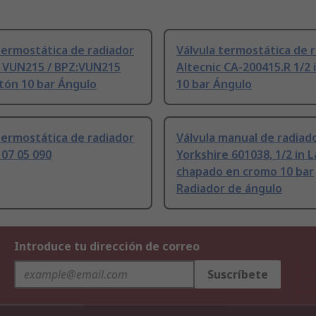
termostática de radiador
Válvula termostática de 
 VUN215 / BPZ:VUN215
Altecnic CA-200415.R 1/2 
atón 10 bar Ángulo
10 bar Ángulo
termostática de radiador
Válvula manual de radiad
07 05 090
Yorkshire 601038, 1/2 in 
chapado en cromo 10 bar
Radiador de ángulo
Introduce tu dirección de correo
Suscríbete