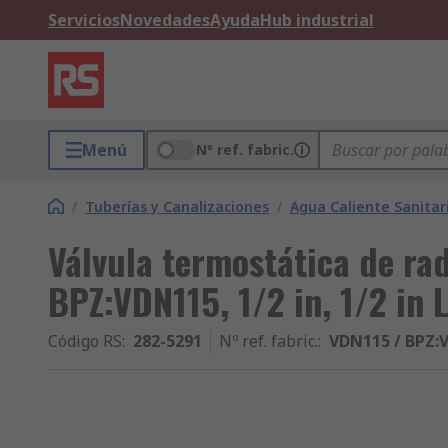
Servicios
Novedades
Ayuda
Hub industrial
Menú
Nº ref. fabric.
/
Tuberías y Canalizaciones
/
Agua Caliente Sanita
Válvula termostática de ra
BPZ:VDN115, 1/2 in, 1/2 in 
Código RS
:
282-5291
Nº ref. fabric.
:
VDN115 / BPZ: