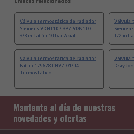
Enlaces relacionados
Válvula termostática de radiador
Válvula 
Siemens VDN110 / BPZ:VDN110
Siemens
3/8 in Latón 10 bar Axial
1/2 in L
Válvula termostática de radiador
Válvula 
Eaton 179678 CHVZ-01/04
Drayton 
Termostático
Mantente al día de nuestras
novedades y ofertas