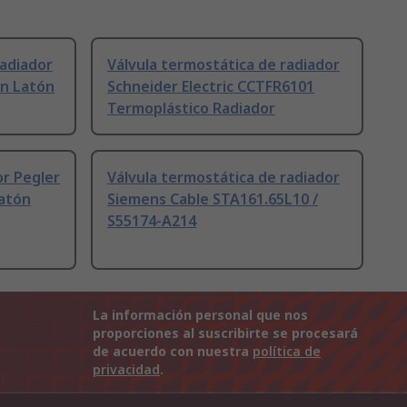
radiador
Válvula termostática de radiador
in Latón
Schneider Electric CCTFR6101
Termoplástico Radiador
or Pegler
Válvula termostática de radiador
Latón
Siemens Cable STA161.65L10 /
S55174-A214
La información personal que nos
proporciones al suscribirte se procesará
de acuerdo con nuestra
política de
privacidad
.