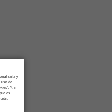
onalizarla y
l uso de
ies”. Y, si
nque es
ación,