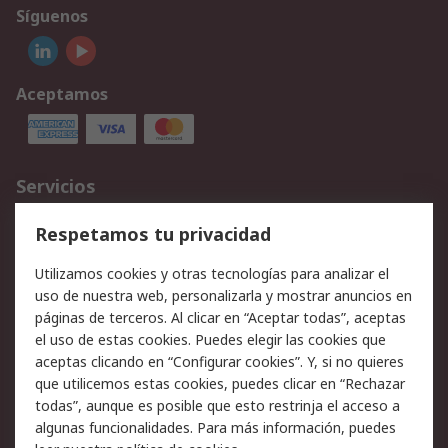
Síguenos
Aceptamos
Servicios
Cómo realizar pedidos
Devoluciones
Respetamos tu privacidad
Facturación y pago
Formas de entrega
Utilizamos cookies y otras tecnologías para analizar el
Ofertas
Soporte técnico
uso de nuestra web, personalizarla y mostrar anuncios en
páginas de terceros. Al clicar en “Aceptar todas”, aceptas
Legal
el uso de estas cookies. Puedes elegir las cookies que
aceptas clicando en “Configurar cookies”. Y, si no quieres
Aviso legal
Política de privacidad -
que utilicemos estas cookies, puedes clicar en “Rechazar
Actualizada
todas”, aunque es posible que esto restrinja el acceso a
Política sobre cookies
Seguridad de emails
algunas funcionalidades. Para más información, puedes