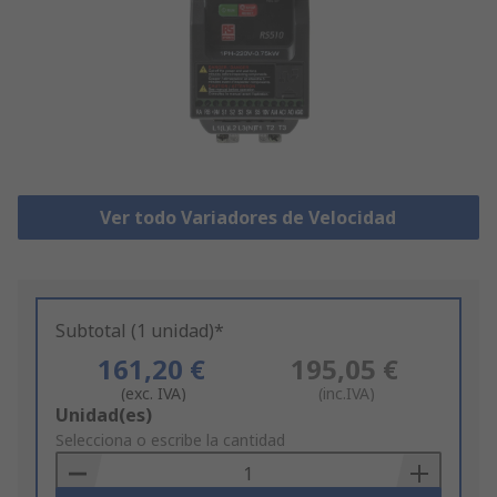
Ver todo Variadores de Velocidad
Subtotal (1 unidad)*
161,20 €
195,05 €
(exc. IVA)
(inc.IVA)
Add
Unidad(es)
to
Selecciona o escribe la cantidad
Basket