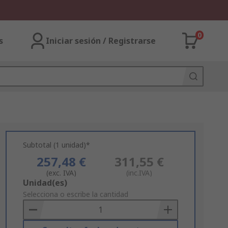
0
s
Iniciar sesión / Registrarse
Subtotal (1 unidad)*
257,48 €
311,55 €
(exc. IVA)
(inc.IVA)
Add
Unidad(es)
to
Selecciona o escribe la cantidad
Basket