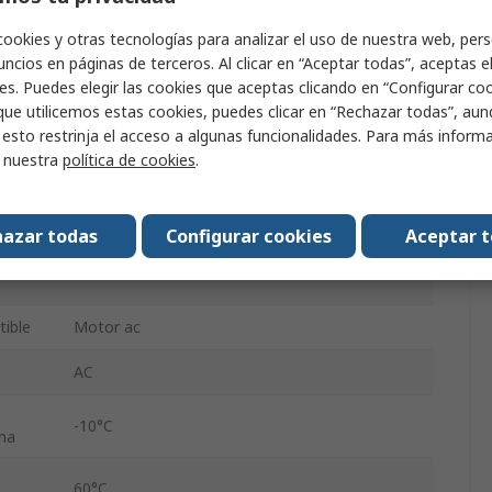
Lateral, Pared
cookies y otras tecnologías para analizar el uso de nuestra web, pers
ncios en páginas de terceros. Al clicar en “Aceptar todas”, aceptas e
IP
IP20
es. Puedes elegir las cookies que aceptas clicando en “Configurar cook
que utilicemos estas cookies, puedes clicar en “Rechazar todas”, au
68mm
 esto restrinja el acceso a algunas funcionalidades. Para más inform
550Hz
r nuestra
política de cookies
.
ión
200V
azar todas
Configurar cookies
Aceptar 
ión
240V
ible
Motor ac
AC
-10°C
ma
60°C