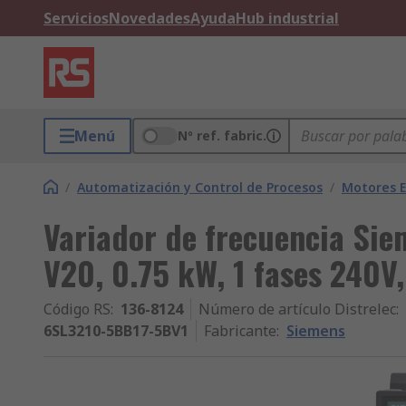
Servicios
Novedades
Ayuda
Hub industrial
Menú
Nº ref. fabric.
/
Automatización y Control de Procesos
/
Motores E
Variador de frecuencia Si
V20, 0.75 kW, 1 fases 240V
Código RS
:
136-8124
Número de artículo Distrelec
:
6SL3210-5BB17-5BV1
Fabricante
:
Siemens