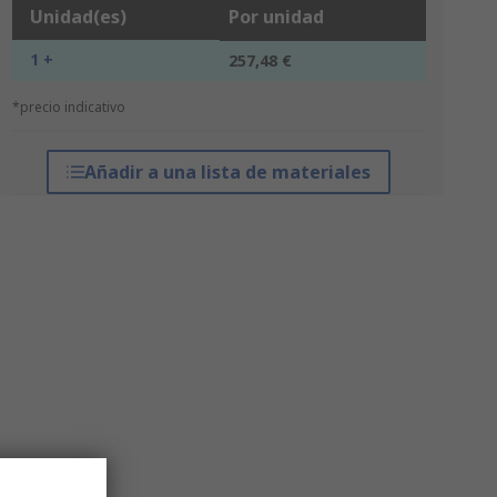
Unidad(es)
Por unidad
1 +
257,48 €
*precio indicativo
Añadir a una lista de materiales