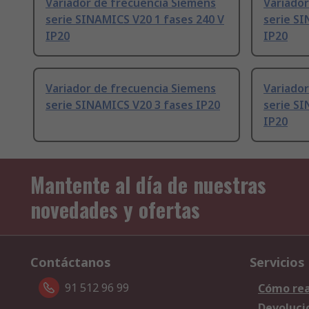
Variador de frecuencia Siemens
Variador
serie SINAMICS V20 1 fases 240 V
serie SI
IP20
IP20
Variador de frecuencia Siemens
Variador
serie SINAMICS V20 3 fases IP20
serie SI
IP20
Mantente al día de nuestras
novedades y ofertas
Contáctanos
Servicios
91 512 96 99
Cómo rea
Devoluci