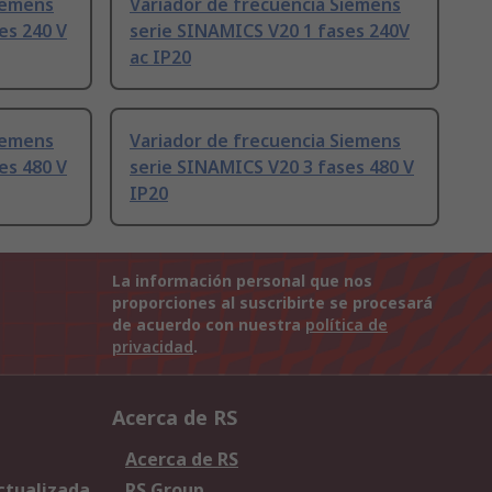
iemens
Variador de frecuencia Siemens
es 240 V
serie SINAMICS V20 1 fases 240V
ac IP20
iemens
Variador de frecuencia Siemens
es 480 V
serie SINAMICS V20 3 fases 480 V
IP20
La información personal que nos
proporciones al suscribirte se procesará
de acuerdo con nuestra
política de
privacidad
.
Acerca de RS
Acerca de RS
Actualizada
RS Group