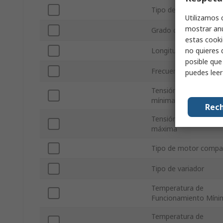
Tipo de montaje
Utilizamos 
mostrar anu
Grado de protección 
estas cooki
no quieres 
Longitud total
posible que
Frecuencia de Salida
puedes lee
Tensión de alimentac
mínima
Rech
Tensión de alimentac
máxima
Tipo de motor compat
Tipo de variador
Temperatura de
Funcionamiento Míni
Temperatura de