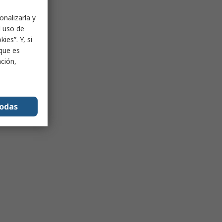
onalizarla y
l uso de
ies”. Y, si
nque es
ación,
todas