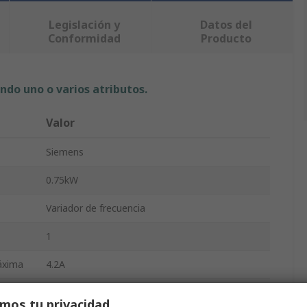
Legislación y
Datos del
Conformidad
Producto
ndo uno o varios atributos.
Valor
Siemens
0.75kW
Variador de frecuencia
1
áxima
4.2A
SINAMICS V20
mos tu privacidad