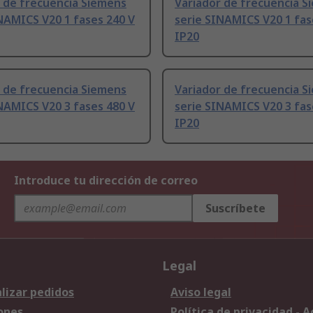
 de frecuencia Siemens
Variador de frecuencia S
NAMICS V20 1 fases 240 V
serie SINAMICS V20 1 fas
IP20
 de frecuencia Siemens
Variador de frecuencia S
NAMICS V20 3 fases 480 V
serie SINAMICS V20 3 fas
IP20
Introduce tu dirección de correo
Suscríbete
Legal
lizar pedidos
Aviso legal
ones
Política de privacidad - 