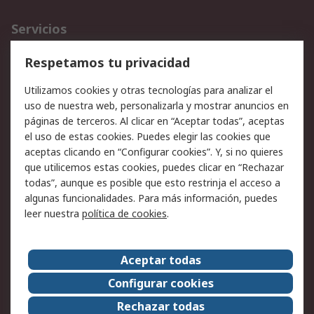
Servicios
Cómo realizar pedidos
Devoluciones
Respetamos tu privacidad
Facturación y pago
Formas de entrega
Utilizamos cookies y otras tecnologías para analizar el
Ofertas
Soporte técnico
uso de nuestra web, personalizarla y mostrar anuncios en
páginas de terceros. Al clicar en “Aceptar todas”, aceptas
Legal
el uso de estas cookies. Puedes elegir las cookies que
aceptas clicando en “Configurar cookies”. Y, si no quieres
Aviso legal
Política de privacidad -
que utilicemos estas cookies, puedes clicar en “Rechazar
Actualizada
todas”, aunque es posible que esto restrinja el acceso a
Política sobre cookies
Seguridad de emails
algunas funcionalidades. Para más información, puedes
Certificaciones de
Condiciones de venta
leer nuestra
política de cookies
.
empresa
Aceptar todas
Acerca de RS
Configurar cookies
Acerca de RS
RS Group
Rechazar todas
RS en el mundo
Sala de prensa