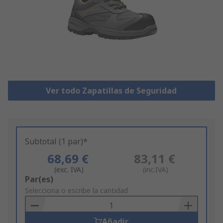
Ver todo Zapatillas de Seguridad
Subtotal (1 par)*
68,69 €
83,11 €
(exc. IVA)
(inc.IVA)
Add
Par(es)
to
Selecciona o escribe la cantidad
Basket
Añadir