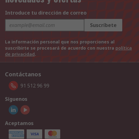
Introduce tu dirección de correo
Suscríbete
La información personal que nos proporciones al
suscribirte se procesará de acuerdo con nuestra
política
de privacidad
.
Contáctanos
91 512 96 99
Síguenos
Aceptamos