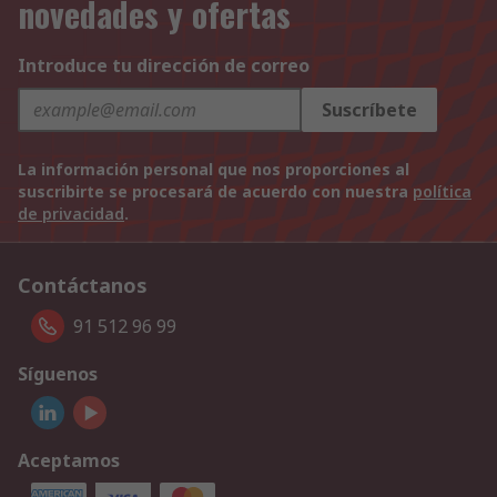
novedades y ofertas
Introduce tu dirección de correo
Suscríbete
La información personal que nos proporciones al
suscribirte se procesará de acuerdo con nuestra
política
de privacidad
.
Contáctanos
91 512 96 99
Síguenos
Aceptamos