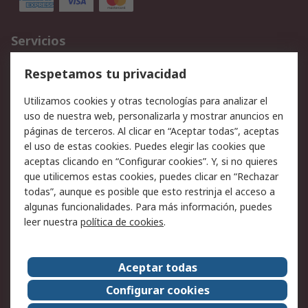
Servicios
Cómo realizar pedidos
Devoluciones
Respetamos tu privacidad
Facturación y pago
Formas de entrega
Utilizamos cookies y otras tecnologías para analizar el
Ofertas
Soporte técnico
uso de nuestra web, personalizarla y mostrar anuncios en
páginas de terceros. Al clicar en “Aceptar todas”, aceptas
Legal
el uso de estas cookies. Puedes elegir las cookies que
aceptas clicando en “Configurar cookies”. Y, si no quieres
Aviso legal
Política de privacidad -
que utilicemos estas cookies, puedes clicar en “Rechazar
Actualizada
todas”, aunque es posible que esto restrinja el acceso a
Política sobre cookies
Seguridad de emails
algunas funcionalidades. Para más información, puedes
Certificaciones de
Condiciones de venta
leer nuestra
política de cookies
.
empresa
Aceptar todas
Acerca de RS
Configurar cookies
Acerca de RS
RS Group