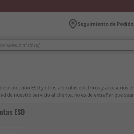
Seguimiento de Pedido
D
protección ESD y otros artículos eléctricos y accesorios en
idad de nuestro servicio al cliente, no es de extrañar que s
nto de empresas con productos de Cinta de protección ESD, M
s de Cinta de protección ESD en grandes cantidades o indivi
ntas ESD
ículos. Y si usted necesita sus componentes de Cinta de pro
de 600 €), póngase en contacto con nuestro departamento de
el soporte técnico de nuestros ingenieros de Seguridad, cont
tablecer