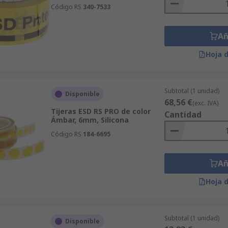
Código RS
340-7533
Añ
Hoja 
Subtotal (1 unidad)
Disponible
68,56 €
(exc. IVA)
Tijeras ESD RS PRO de color
Cantidad
Ámbar, 6mm, Silicona
Código RS
184-6695
Añ
Hoja 
Subtotal (1 unidad)
Disponible