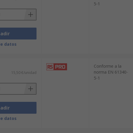
5-1
adir
de datos
Conforme a la
norma EN 61340-
15,50 €/unidad
5-1
adir
de datos