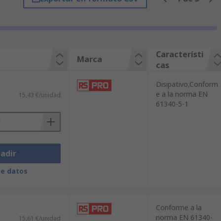
usted puede solicitar otros productos de
 Seguridad e Higiene de RS incluye
ega rápida y eficiente. Por último, para
a localizar un producto de 3M? ¿No
stra gama componentes y accesorios de
Característi
Marca
cas
00 productos y con acceso online a una
web ha sido diseñada para apoyarle y
Disipativo,Conform
e a la norma EN
15,43 €/unidad
61340-5-1
adir
de datos
Conforme a la
norma EN 61340-
15,61 €/unidad