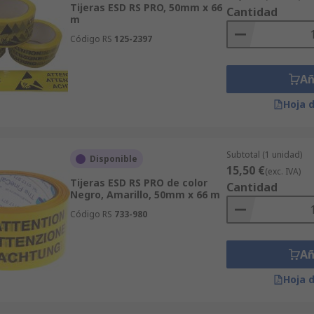
Tijeras ESD RS PRO, 50mm x 66
Cantidad
m
Código RS
125-2397
Añ
Hoja 
Subtotal (1 unidad)
Disponible
15,50 €
(exc. IVA)
Tijeras ESD RS PRO de color
Cantidad
Negro, Amarillo, 50mm x 66 m
Código RS
733-980
Añ
Hoja 