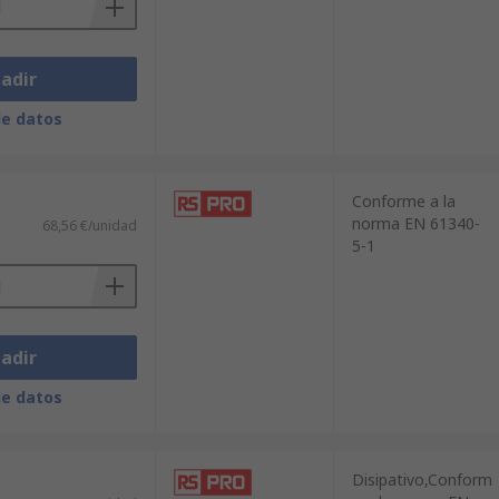
adir
de datos
Conforme a la
norma EN 61340-
68,56 €/unidad
5-1
adir
de datos
Disipativo,Conform