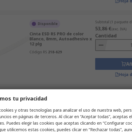
Hoja 
Subtotal (1 paquete 
Disponible
53,86 €
(exc. IVA)
Cinta ESD RS PRO de color
Cantidad
Blanco, 8mm, Autoadhesivo x
12 plg
Código RS
218-629
Añ
Hoja 
Subtotal (1 unidad)
mos tu privacidad
Disponible
100,36 €
(exc. IVA)
Cinta ESD RS PRO de color Rojo,
Cantidad
cookies y otras tecnologías para analizar el uso de nuestra web, pers
8mm
ncios en páginas de terceros. Al clicar en “Aceptar todas”, aceptas e
Código RS
218-631
es. Puedes elegir las cookies que aceptas clicando en “Configurar cook
que utilicemos estas cookies, puedes clicar en “Rechazar todas”, au