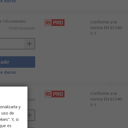
de datos
de 100 unidades)
Conforme a la
norma EN 61340-
53,86 €/paquete
5-1
adir
de datos
Conforme a la
norma EN 61340-
100,36 €/unidad
5-1
onalizarla y
l uso de
ies”. Y, si
nque es