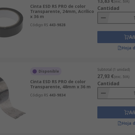
13,83 €
(exc. IVA)
Cinta ESD RS PRO de color
Cantidad
Transparente, 24mm, Acrílico
x 36 m
Código RS
443-9828
Añ
Hoja 
Subtotal (1 unidad)
Disponible
27,93 €
(exc. IVA)
Cinta ESD RS PRO de color
Cantidad
Transparente, 48mm x 36 m
Código RS
443-9834
Añ
Hoja 