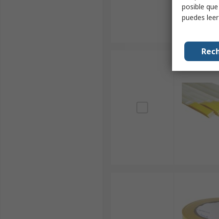
posible que
puedes lee
Rech