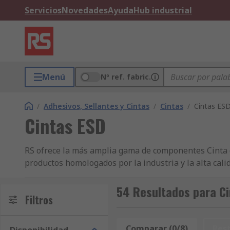
Servicios
Novedades
Ayuda
Hub industrial
Menú
Nº ref. fabric.
/
Adhesivos, Sellantes y Cintas
/
Cintas
/
Cintas ES
Cintas ESD
RS ofrece la más amplia gama de componentes Cinta de 
productos homologados por la industria y la alta cal
uno de los líderes en lo que respecta al abastecimie
aire de ionizado. Ya realice sus compras de producto
54 Resultados para Ci
Filtros
beneficiarse de la entrega en 24/48 h en miles de art
ESD y sala limpia en grandes cantidades (pedidos des
nuestra distribución de producto está respaldada por 
Comparar (0/8)
Res