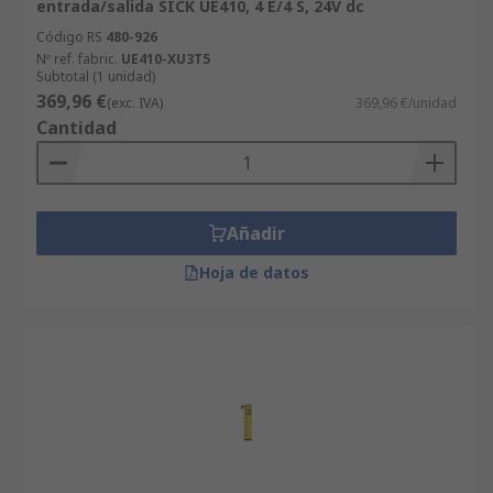
entrada/salida SICK UE410, 4 E/4 S, 24V dc
Código RS
480-926
Nº ref. fabric.
UE410-XU3T5
Subtotal (1 unidad)
369,96 €
(exc. IVA)
369,96 €/unidad
Cantidad
Añadir
Hoja de datos