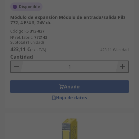
Disponible
Módulo de expansión Módulo de entrada/salida Pilz
772, 4 E/4 S, 24V dc
Código RS
313-837
Nº ref. fabric.
772143
Subtotal (1 unidad)
423,11 €
(exc. IVA)
423,11 €/unidad
Cantidad
Añadir
Hoja de datos