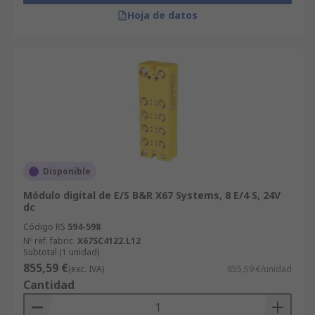
Hoja de datos
Disponible
Módulo digital de E/S B&R X67 Systems, 8 E/4 S, 24V
dc
Código RS
594-598
Nº ref. fabric.
X67SC4122.L12
Subtotal (1 unidad)
855,59 €
(exc. IVA)
855,59 €/unidad
Cantidad