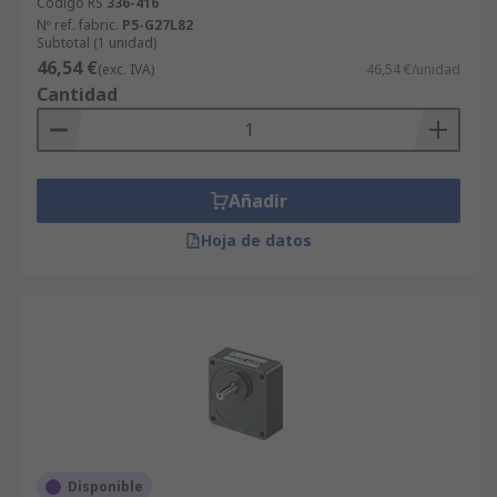
Código RS
336-416
Nº ref. fabric.
P5-G27L82
Subtotal (1 unidad)
46,54 €
(exc. IVA)
46,54 €/unidad
Cantidad
Añadir
Hoja de datos
Disponible