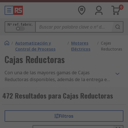
0
Nº ref. fabric.
/
Automatización y
/
Motores
/
Cajas
Control de Procesos
Eléctricos
Reductoras
Cajas Reductoras
Con una de las mayores gamas de Cajas
Reductoras disponibles, además de la entrega en
24/48 h de miles de componentes y accesorios de
Automatización y Control de Procesos y nuestro
472 Resultados para Cajas Reductoras
constante compromiso con la calidad, no resulta
sorprendente que RS cuente con clientes en más
de 160 países. Nuestras marcas de Cajas
Filtros
Reductoras disponibles para la compra online
varían desde Maxon hasta Panasonic. RS permite