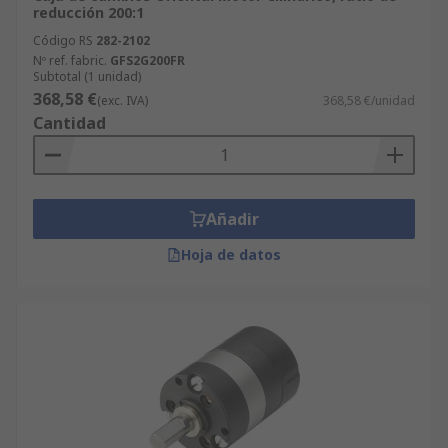
reducción 200:1
Código RS
282-2102
Nº ref. fabric.
GFS2G200FR
Subtotal (1 unidad)
368,58 €
(exc. IVA)
368,58 €/unidad
Cantidad
Añadir
Hoja de datos