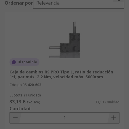
Ordenar por
Relevancia
realizar sus pedidos de forma rápida y fácil, lo
que le permite navegar y refinar su búsqueda de
Cajas Reductoras, buscar los productos
disponibles por orden alfabético, por precio,
marca, fabricante y disponibilidad.
Disponible
Caja de cambios RS PRO Tipo L, ratio de reducción
1:1, par máx. 2.2 Nm, velocidad máx. 5000rpm
Código RS
420-603
Subtotal (1 unidad)
33,13 €
(exc. IVA)
33,13 €/unidad
Cantidad