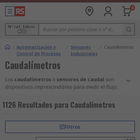
0
Nº ref. fabric.
/
Automatización y
/
Sensores
/
Caudalímetros
Control de Procesos
Industriales
Caudalímetros
Los
caudalímetros
o
sensores de caudal
son
dispositivos imprescindibles para medir el flujo
de líquidos y gases en sistemas industriales.
Gracias a su fiabilidad y exactitud, los
sensores
1126 Resultados para Caudalímetros
de caudal
resultan esenciales en sectores como
la industria química, alimentaria, farmacéutica o
de tratamiento de aguas.
Filtros
En RS, disponemos de una amplia gama de