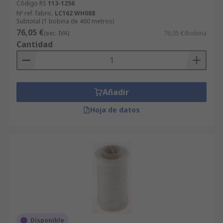
Código RS
113-1256
Nº ref. fabric.
LC162 WH088
Subtotal (1 bobina de 460 metros)
76,05 €
(exc. IVA)
76,05 €/bobina
Cantidad
Añadir
Hoja de datos
Disponible