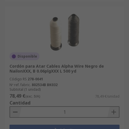
Disponible
Cordón para Atar Cables Alpha Wire Negro de
NailonXXX, B 0.06plgXXX L 500 yd
Código RS
278-0041
Nº ref. fabric.
802534B BK032
Subtotal (1 unidad)
78,49 €
(exc. IVA)
78,49 €/unidad
Cantidad