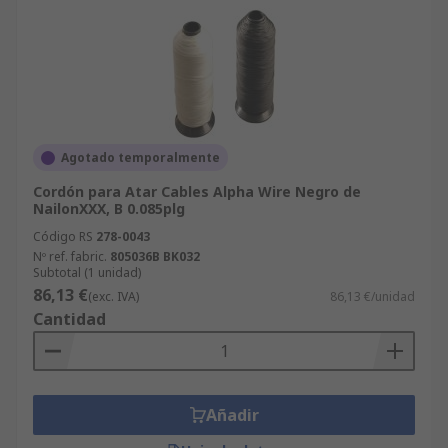
Agotado temporalmente
Cordón para Atar Cables Alpha Wire Negro de
NailonXXX, B 0.085plg
Código RS
278-0043
Nº ref. fabric.
805036B BK032
Subtotal (1 unidad)
86,13 €
(exc. IVA)
86,13 €/unidad
Cantidad
Añadir