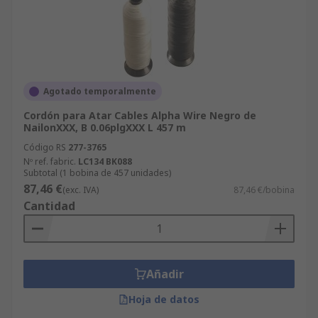
Agotado temporalmente
Cordón para Atar Cables Alpha Wire Negro de
NailonXXX, B 0.06plgXXX L 457 m
Código RS
277-3765
Nº ref. fabric.
LC134 BK088
Subtotal (1 bobina de 457 unidades)
87,46 €
(exc. IVA)
87,46 €/bobina
Cantidad
Añadir
Hoja de datos