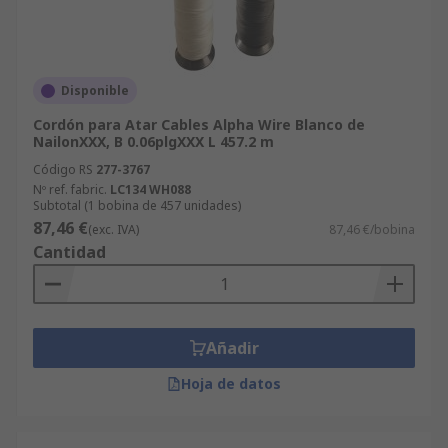
Disponible
Cordón para Atar Cables Alpha Wire Blanco de
NailonXXX, B 0.06plgXXX L 457.2 m
Código RS
277-3767
Nº ref. fabric.
LC134 WH088
Subtotal (1 bobina de 457 unidades)
87,46 €
(exc. IVA)
87,46 €/bobina
Cantidad
Añadir
Hoja de datos