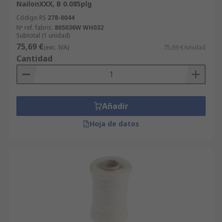
NailonXXX, B 0.085plg
Código RS
278-0044
Nº ref. fabric.
805036W WH032
Subtotal (1 unidad)
75,69 €
(exc. IVA)
75,69 €/unidad
Cantidad
Añadir
Hoja de datos