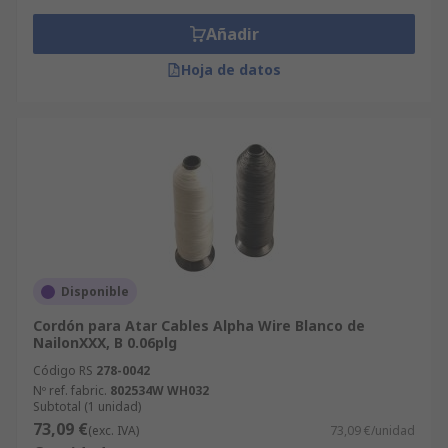
Añadir
Hoja de datos
Disponible
Cordón para Atar Cables Alpha Wire Blanco de
NailonXXX, B 0.06plg
Código RS
278-0042
Nº ref. fabric.
802534W WH032
Subtotal (1 unidad)
73,09 €
(exc. IVA)
73,09 €/unidad