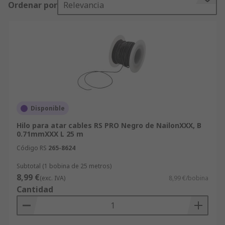
Ordenar por
Relevancia
necesidades de empresas y profesionales.
Ventajas de comprar soluciones de
atado de cables con RS
Entrega rápida
de una amplia gama de
soluciones.
Variedad y calidad:
nuestra amplia gama
Disponible
de fabricantes es garantía de que
encontrarás la solución perfecta para
Hilo para atar cables RS PRO Negro de NailonXXX, B
0.71mmXXX L 25 m
cualquier tipo de proyecto, desde
Código RS
265-8624
aplicaciones industriales hasta el uso en
oficinas y hogares.
Subtotal (1 bobina de 25 metros)
8,99 €
(exc. IVA)
8,99 €/bobina
RS, además ofrece otros productos de bridas y
Cantidad
cables, como
abrazaderas y pinzas para
cables
.