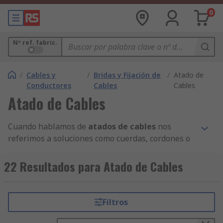
0
Nº ref. fabric.
/
Cables y
/
Bridas y Fijación de
/
Atado de
Conductores
Cables
Cables
Atado de Cables
Cuando hablamos de
atados de cables
nos
referimos a soluciones como cuerdas, cordones o
hilos que se usan para atar diferentes cables
juntos.
22 Resultados para Atado de Cables
Estos productos te permitirán asegurar tus
cables de manera eficiente y mantenerlos
Filtros
ordenados. Nuestras soluciones de
atado de
cables
están diseñados para cumplir con las