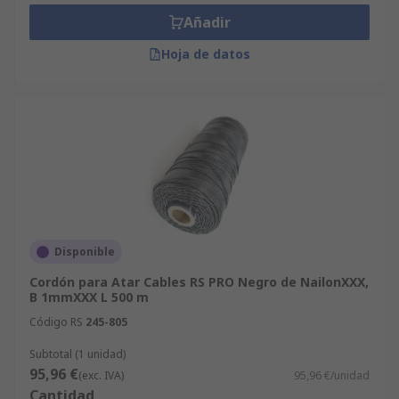
Si necesitas información más concreta sobre
Añadir
alguno de nuestros productos de atado de cables,
puedes consultar la información técnica y
Hoja de datos
características antes de comprar.
Disponible
Cordón para Atar Cables RS PRO Negro de NailonXXX,
B 1mmXXX L 500 m
Código RS
245-805
Subtotal (1 unidad)
95,96 €
(exc. IVA)
95,96 €/unidad
Cantidad