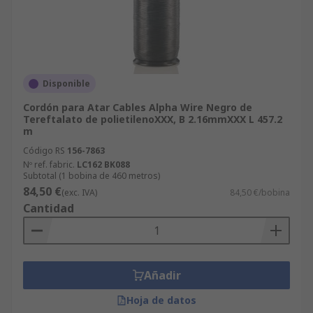
Disponible
Cordón para Atar Cables Alpha Wire Negro de
Tereftalato de polietilenoXXX, B 2.16mmXXX L 457.2
m
Código RS
156-7863
Nº ref. fabric.
LC162 BK088
Subtotal (1 bobina de 460 metros)
84,50 €
(exc. IVA)
84,50 €/bobina
Cantidad
Añadir
Hoja de datos