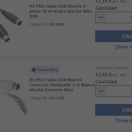
17,19 €
(exc. IVA)
RS PRO Cable DIN Macho 4
Cantidad
pines 20 m Negro Macho Mini
DIN
Código RS
742-4295
Añ
Hoja 
Subtotal (1 unidad)
Disponible
12,03 €
(exc. IVA)
RS PRO Cable DIN Macho
Cantidad
Conector Moldeado 2 m Blanco
Macho Extremo libre
Código RS
724-1150
Añ
Hoja 