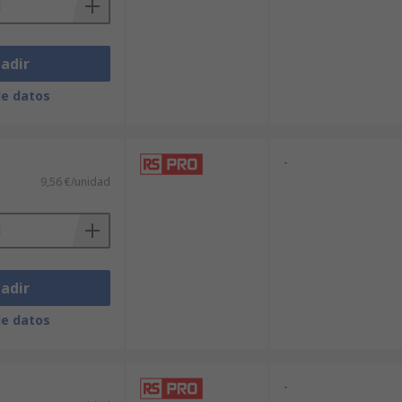
adir
de datos
-
9,56 €/unidad
adir
de datos
-