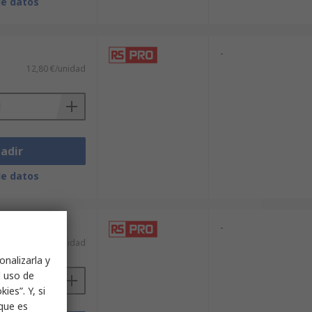
de datos
-
12,80 €/unidad
adir
de datos
-
4,58 €/unidad
onalizarla y
l uso de
ies”. Y, si
nque es