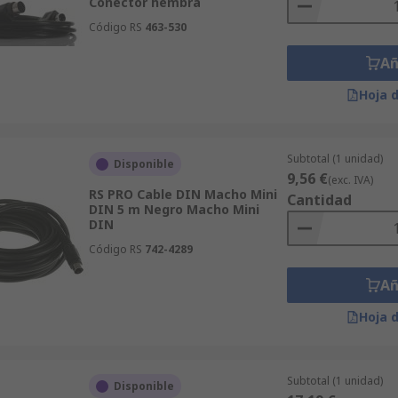
Conector hembra
Código RS
463-530
Añ
Hoja 
Subtotal (1 unidad)
Disponible
9,56 €
(exc. IVA)
RS PRO Cable DIN Macho Mini
Cantidad
DIN 5 m Negro Macho Mini
DIN
Código RS
742-4289
Añ
Hoja 
Subtotal (1 unidad)
Disponible