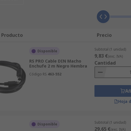
plo de una interfaz utilizada sería dos controladores difer
l Producto
Precio
tos dispuestos en un patrón circular. Este tipo de conector s
Subtotal (1 unidad)
Disponible
9,83 €
(exc. IVA)
RS PRO Cable DIN Macho
Cantidad
Enchufe 2 m Negro Hembra
Código RS
463-552
e para conectar teclados y ratones.
Añ
Hoja 
es filas y se utiliza habitualmente en los dispositivos de víd
Subtotal (1 unidad)
Disponible
29,65 €
(exc. IVA)