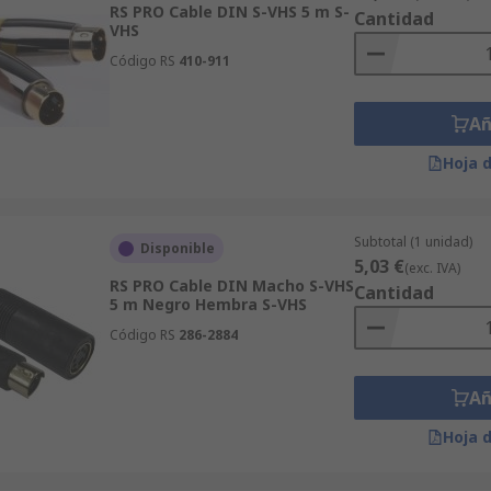
RS PRO Cable DIN S-VHS 5 m S-
Cantidad
VHS
Código RS
410-911
Añ
Hoja 
Subtotal (1 unidad)
Disponible
5,03 €
(exc. IVA)
RS PRO Cable DIN Macho S-VHS
Cantidad
5 m Negro Hembra S-VHS
Código RS
286-2884
Añ
Hoja 