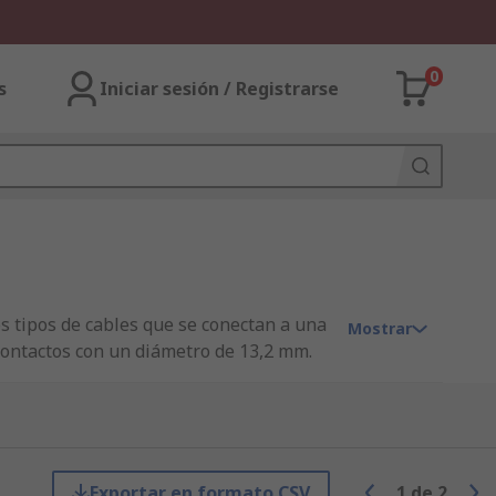
0
s
Iniciar sesión / Registrarse
os tipos de cables que se conectan a una
Mostrar
contactos con un diámetro de 13,2 mm.
 coloca específicamente para permitir
 el conector DIN se conecta a una
Exportar en formato CSV
1
de
2