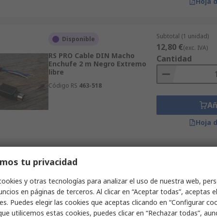
Hoja 
Subtotal (1 unidad)
Disponible
12,80 €
(exc. IVA)
RS PRO Cable DIN Macho
Cantidad
Enchufe 2 m Negro Extremo
libre
Código RS
463-518
Añ
Hoja 
Subtotal (1 unidad)
mos tu privacidad
Disponible
4,58 €
(exc. IVA)
RS PRO Cable DIN Macho Mini
Cantidad
cookies y otras tecnologías para analizar el uso de nuestra web, pers
DIN 1 m Negro Macho Mini
ncios en páginas de terceros. Al clicar en “Aceptar todas”, aceptas e
DIN
es. Puedes elegir las cookies que aceptas clicando en “Configurar cook
Código RS
742-4273
que utilicemos estas cookies, puedes clicar en “Rechazar todas”, au