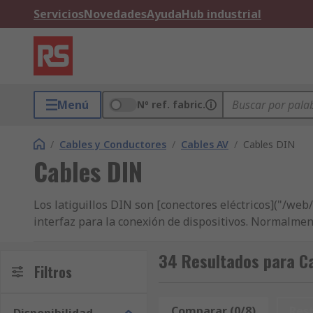
Servicios
Novedades
Ayuda
Hub industrial
Menú
Nº ref. fabric.
/
Cables y Conductores
/
Cables AV
/
Cables DIN
Cables DIN
Los latiguillos DIN son [conectores eléctricos]("/web
interfaz para la conexión de dispositivos. Normalmen
¿Cómo funcionan los latiguillos DIN?
34 Resultados para Ca
Filtros
Los latiguillos DIN tienen un faldón metálico de prot
que el conector macho pueda insertarse en una única 
Comparar (0/8)
Res