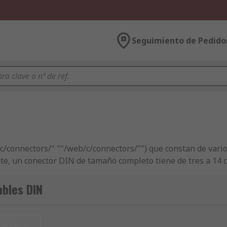
Seguimiento de Pedido
/c/connectors/" ""/web/c/connectors/"") que constan de vari
te, un conector DIN de tamaño completo tiene de tres a 14 
bles DIN
ección que contiene contactos redondos rectos. El faldón se
orientación y evitar daños en los contactos. A continuación,
tablecer