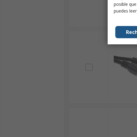
posible que
puedes lee
Rech