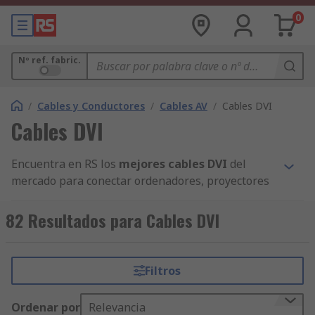
0
Nº ref. fabric.
/
Cables y Conductores
/
Cables AV
/
Cables DVI
Cables DVI
Encuentra en RS los
mejores cables DVI
del
mercado para conectar ordenadores, proyectores
y monitores. Elige marcas como Roline,
RS PRO
o
StarTech.com.
82 Resultados para Cables DVI
Cables DVI en RS
Filtros
Filtra por tipo de cable DVI (DVI-A, DVI-D,
DVI-I) según tus necesidades de señal
Ordenar por
Relevancia