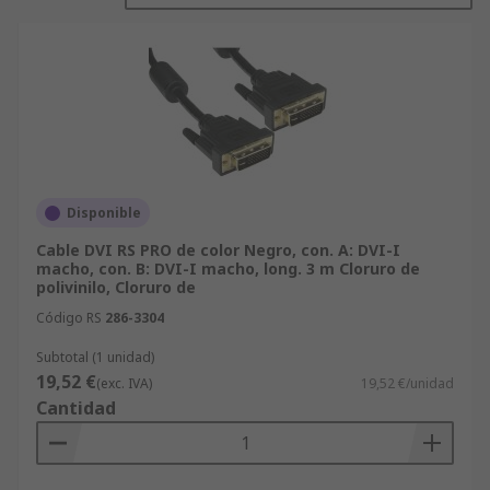
(digital o analógica) y dispositivo.
Disponibilidad en varias longitudes
: elige
el tamaño que mejor se adapte a tu
instalación.
Ventajas de comprar en RS
Entregas rápidas y gratuitas a partir de 80
Disponible
€.
Cable DVI RS PRO de color Negro, con. A: DVI-I
Compra de forma segura en nuestra web,
macho, con. B: DVI-I macho, long. 3 m Cloruro de
contamos con múltiples métodos de pago y
polivinilo, Cloruro de
con una atención al cliente de primera.
Código RS
286-3304
Descubre nuestra amplia selección de
cables AV
Subtotal (1 unidad)
para mejorar la calidad de tus conexiones de
19,52 €
(exc. IVA)
19,52 €/unidad
audio y vídeo.
Cantidad