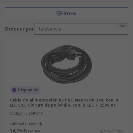
Variedad de opciones en conectores 1 y 2,
Filtros
macho y hembra, en diferentes longitudes.
Marcas de confianza como
StarTech.com
o
Ordenar por
Relevancia
RS PRO
.
Envío rápido y gratuito
en pedidos
superiores a 80,00 €.
Soporte técnico especializado: te ayudamos
a encontrar el cable perfecto para tus
necesidades.
Encuentras otros
cables y conductores
en RS y si
Disponible
tienes un pedido de más de 500 €, consulta
Cable de alimentación RS PRO Negro de 3 m, con. A
nuestras
ofertas
.
IEC C13, Cloruro de polivinilo, con. B CEE 7, 250V ac
Código RS
558-949
Subtotal (1 unidad)
14,25 €
(exc. IVA)
14,25 €/unidad