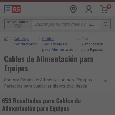
0
Nº ref. fabric.
/
Cables y
/
Cables
/
Cables de
Conductores
Industriales y
Alimentación
para Alimentación
para Equipos
Cables de Alimentación para
Equipos
Compra Cables de Alimentación para Equipos.
Perfectos para cualquier dispositivo, desde
pequeños electrodomésticos hasta grandes
equipos industriales.
659 Resultados para Cables de
Alimentación para Equipos
Ventajas de comprar en RS: