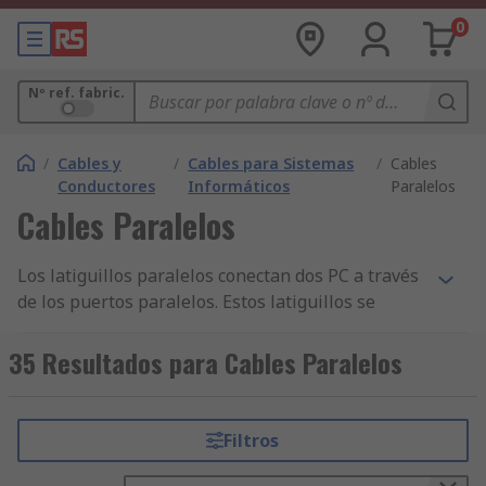
0
Nº ref. fabric.
/
Cables y
/
Cables para Sistemas
/
Cables
Conductores
Informáticos
Paralelos
Cables Paralelos
Los latiguillos paralelos conectan dos PC a través
de los puertos paralelos. Estos latiguillos se
utilizan cuando se desea conectar a un ordenador
versiones anteriores de periféricos, como
35 Resultados para Cables Paralelos
impresoras o escáneres.
Los latiguillos paralelos permiten transferir
Filtros
múltiples bloques de datos simultáneamente de
un dispositivo a otro, lo que aumenta la velocidad