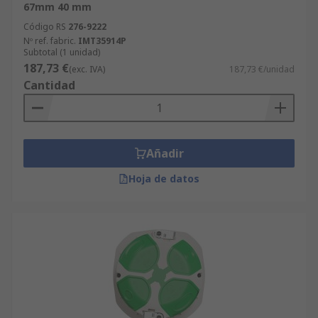
67mm 40 mm
Código RS
276-9222
Nº ref. fabric.
IMT35914P
Subtotal (1 unidad)
187,73 €
(exc. IVA)
187,73 €/unidad
Cantidad
Añadir
Hoja de datos