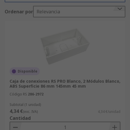
empotran los interruptores y las tomas en la
Ordenar por
Relevancia
pared y así ofrecen una apariencia más bonita.
Disponible
Caja de conexiones RS PRO Blanco, 2 Módulos Blanco,
ABS Superficie 86 mm 145mm 45 mm
Código RS
286-2972
Subtotal (1 unidad)
4,34 €
(exc. IVA)
4,34 €/unidad
Cantidad