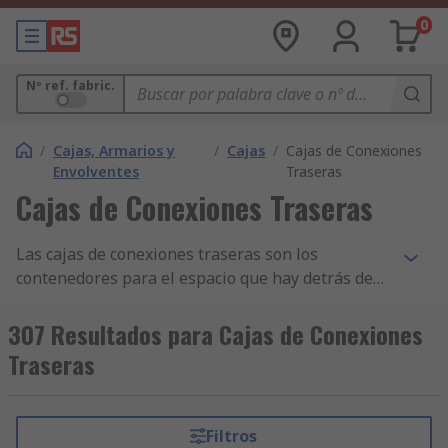
0
Nº ref. fabric.
/
Cajas, Armarios y
/
Cajas
/
Cajas de Conexiones
Envolventes
Traseras
Cajas de Conexiones Traseras
Las cajas de conexiones traseras son los
contenedores para el espacio que hay detrás de
los accesorios eléctricos, como tomas de corriente
e interruptores de luz. Pueden estar hechas de
307 Resultados para Cajas de Conexiones
metal o plástico. Aunque los cables se pueden
Traseras
unir dentro de las cajas de conexiones traseras,
debido simplemente a su presencia en puntos
convenientes del cableado, su propósito principal
Filtros
es albergar interruptores y tomas. Estas cajas