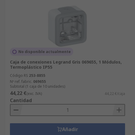
No disponible actualmente
Caja de conexiones Legrand Gris 069655, 1 Módulos,
Termoplástico IP55
Código RS
253-8855
Nº ref. fabric.
069655
Subtotal (1 caja de 10 unidades)
44,22 €
(exc. IVA)
44,22 €/caja
Cantidad
Añadir