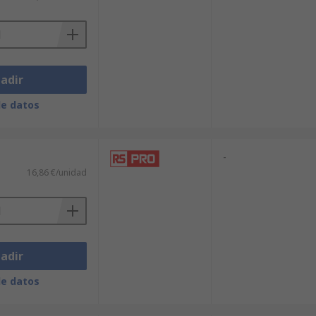
adir
de datos
-
16,86 €/unidad
adir
de datos