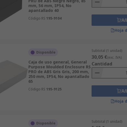
PRO de ABS Negro Negro, 85
mm, 56 mm, IP54, No
apantallado 40
Código RS
195-9104
Añ
Hoja 
Subtotal (1 unidad)
Disponible
30,05 €
(exc. IVA)
Caja de uso general, General
Cantidad
Purpose Moulded Enclosure RS
PRO de ABS Gris Gris, 200 mm,
250 mm, IP54, No apantallado
65
Código RS
195-9125
Añ
Hoja 
Subtotal (1 unidad)
Disponible