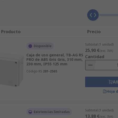
ecial
Better World
, con la que proteger el planeta y promov
l Producto
Precio
, tamaños y niveles de protección.
Subtotal (1 unidad)
Disponible
es.
25,90 €
(exc. IVA)
Caja de uso general, TB-AG RS
Cantidad
rte a elegir el modelo adecuado.
PRO de ABS Gris Gris, 310 mm,
230 mm, IP55 125 mm
s clientes.
Código RS
281-2565
rotección IP para encontrar la caja ideal ahorrando tiempo 
Añ
dades de ingenieros alrededor del mundo.
Hoja 
en los próximos días, con la máxima eficiencia y garantía. L
Subtotal (1 unidad)
Existencias limitadas
13,88 €
(exc. IVA)