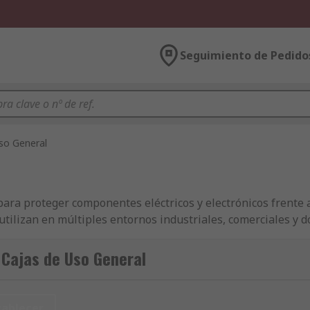
Seguimiento de Pedido
so General
ara proteger componentes eléctricos y electrónicos frente 
utilizan en múltiples entornos industriales, comerciales y 
Cajas de Uso General
componentes eléctricos y electrónicos en cualquier entorno
uyendo modelos de
RS PRO
, y otras marcas excepcionales co
tablecer