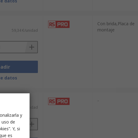
de datos
Con brida,Placa de
montaje
59,34 €/unidad
adir
de datos
-
11,15 €/unidad
onalizarla y
l uso de
ies”. Y, si
nque es