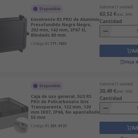
Subtotal (1 unidad)
Disponible
63,52 €
(exc. IVA)
Envolvente RS PRO de Aluminio
Cantidad
Presofundido Negro Negro,
202 mm, 142 mm, IP67 Sí,
Blindado 80 mm
Código RS
771-7651
Añ
Hoja 
Subtotal (1 unidad)
Disponible
20,49 €
(exc. IVA)
Caja de uso general, 5U2 RS
Cantidad
PRO de Policarbonato Gris
Transparente, 122 mm, 120
mm IK07, IP66, No apantallado
55 mm
Código RS
201-0137
Añ