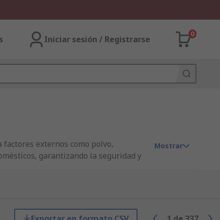
0
s
Iniciar sesión / Registrarse
a factores externos como polvo,
Mostrar
domésticos, garantizando la seguridad y
. Disponibles en una gran variedad de
mo Hammond, Bopla, Fibox y más.
Exportar en formato CSV
1
de
337