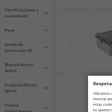
Certificaciones y
estándares
Peso
Grado de
protección IK
Mejora Better
World
Respeta
Producto Better
World
Utilizamos 
mostrar anu
estas cooki
Puerta
no quieres 
transparente