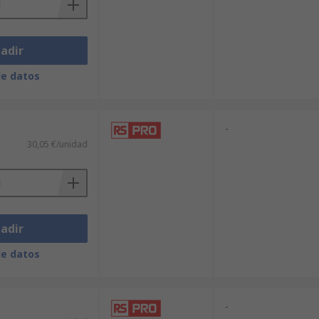
adir
de datos
-
30,05 €/unidad
adir
de datos
-