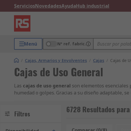
Servicios
Novedades
Ayuda
Hub industrial
Menú
Nº ref. fabric.
/
Cajas, Armarios y Envolventes
/
Cajas
/
Cajas de U
Cajas de Uso General
Las
cajas de uso general
son elementos esenciales p
humedad o golpes. Gracias a su diseño adaptable, se 
el correcto funcionamiento de los equipos.
6728 Resultados para 
Encuentra
Filtros
cajas de uso general
en RS para proteger 
tamaños, materiales y niveles de protección IP, incl
Comparar (0/8)
Res