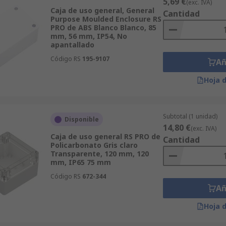
5,69 €
(exc. IVA)
Caja de uso general, General
Cantidad
Purpose Moulded Enclosure RS
PRO de ABS Blanco Blanco, 85
mm, 56 mm, IP54, No
apantallado
Código RS
195-9107
Añ
Hoja 
Subtotal (1 unidad)
Disponible
14,80 €
(exc. IVA)
Caja de uso general RS PRO de
Cantidad
Policarbonato Gris claro
Transparente, 120 mm, 120
mm, IP65 75 mm
Código RS
672-344
Añ
Hoja 