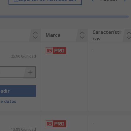
er el ahorro de energía es muy sencillo.
Característi
Marca
cas
-
25,90 €/unidad
en tu búsqueda.
adir
de datos
os
equipos y cajas
más versátiles y
-
13,88 €/unidad