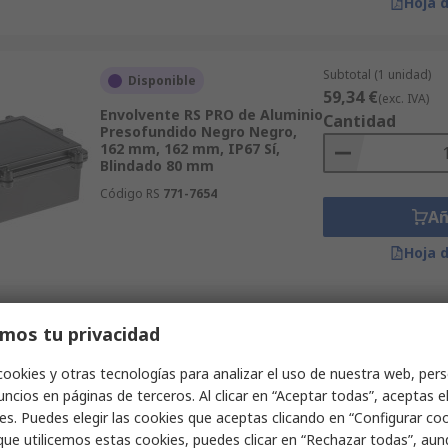
Hoja 
Subtotal (1 unidad)
Disponible
59,34 €
(exc. IVA)
Envolvente RS PRO de Aluminio
Cantidad
Presofundido Negro Negro,
162 mm, 162 mm, IP67 Sí,
Blindado 80 mm
Código RS
771-7654
Añ
Hoja 
Subtotal (1 unidad)
mos tu privacidad
Disponible
11,15 €
(exc. IVA)
Envolvente RS PRO de ABS Gris
Cantidad
cookies y otras tecnologías para analizar el uso de nuestra web, pers
claro Gris claro, 120 mm, 80
ncios en páginas de terceros. Al clicar en “Aceptar todas”, aceptas e
mm, IP65, No apantallado 60.2
mm
es. Puedes elegir las cookies que aceptas clicando en “Configurar cook
que utilicemos estas cookies, puedes clicar en “Rechazar todas”, au
Código RS
206-9090