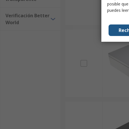
posible que
puedes lee
Verificación Better
World
Rech