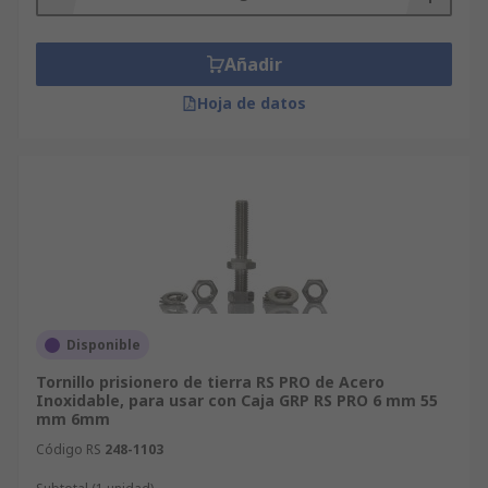
tuercas, que permiten que la caja se fije a otra
superficie
Añadir
Paneles adicionales para añadirlos al bastidor
Hoja de datos
básico de la caja
Cierres, llaves y teclados numéricos para
proporcionar una seguridad adicional
Accesorios de estabilidad, como patas
autoadhesivas, para garantizar que la caja no se
mueva
Disponible
Tornillo prisionero de tierra RS PRO de Acero
Inoxidable, para usar con Caja GRP RS PRO 6 mm 55
mm 6mm
Código RS
248-1103