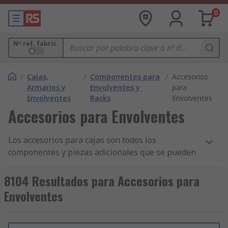
0
Nº ref. fabric.
/
Cajas,
/
Componentes para
/
Accesorios
Armarios y
Envolventes y
para
Envolventes
Racks
Envolventes
Accesorios para Envolventes
Los accesorios para cajas son todos los
componentes y piezas adicionales que se pueden
utilizar con las cajas. Las cajas son piezas de
equipos que se utilizan para albergar y proteger
8104 Resultados para Accesorios para
distintos elementos de equipos, por lo general
Envolventes
electrónicos. Los accesorios permiten ajustar y
mejorar la función de la caja del dispositivo
seleccionado.