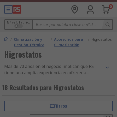
0
Nº ref. fabric.
/
Climatización y
/
Accesorios para
/
Higrostatos
Gestión Térmica
Climatización
Higrostatos
Más de 70 años en el negocio implican que RS
tiene una amplia experiencia en ofrecer a
empresas componentes imprescindibles de
Humidistatos de HVAC. Ahora apoyamos a
18 Resultados para Higrostatos
ingenieros de todo el mundo, distribuyendo
componentes de Humidistatos de HVAC y otros
productos de Controladores y Sensores para
Filtros
HVAC a clientes en más de 160 países, que saben
que pueden confiar en la calidad de nuestros