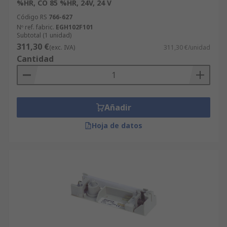
%HR, CO 85 %HR, 24V, 24 V
Código RS
766-627
Nº ref. fabric.
EGH102F101
Subtotal (1 unidad)
311,30 €
(exc. IVA)
311,30 €/unidad
Cantidad
Añadir
Hoja de datos