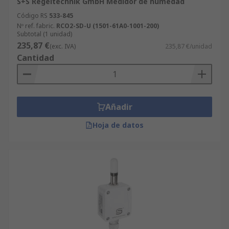
S+S Regeltechnik GmbH Medidor de humedad
Código RS
533-845
Nº ref. fabric.
RCO2-SD-U (1501-61A0-1001-200)
Subtotal (1 unidad)
235,87 €
(exc. IVA)
235,87 €/unidad
Cantidad
Añadir
Hoja de datos