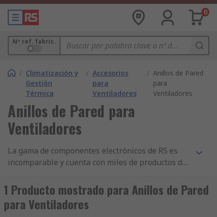
0
Nº ref. fabric.
/
Climatización y
/
Accesorios
/
Anillos de Pared
Gestión
para
para
Térmica
Ventiladores
Ventiladores
Anillos de Pared para
Ventiladores
La gama de componentes electrónicos de RS es
incomparable y cuenta con miles de productos de
HVAC, Ventiladores y Control Térmico, incluidos
componentes de Unidades de Control Climático y
1 Producto mostrado para Anillos de Pared
Aire Acondicionado, Controladores y Sensores
para Ventiladores
para HVAC y Anillos de Pared para Ventiladores.