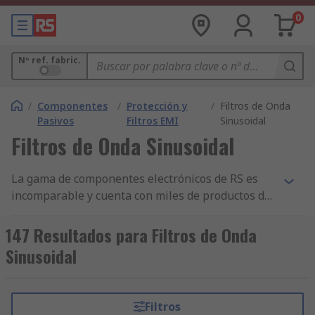
0
Nº ref. fabric.
/
Componentes
/
Protección y
/
Filtros de Onda
Pasivos
Filtros EMI
Sinusoidal
Filtros de Onda Sinusoidal
La gama de componentes electrónicos de RS es
incomparable y cuenta con miles de productos de
Componentes Pasivos, incluidos componentes de
Condensadores, Componentes de Protección
147 Resultados para Filtros de Onda
contra Sobretensión y Filtros Sinusoidal.
Sinusoidal
Tenemos los mejores productos de Filtros
Sinusoidal y disponibilidad de stock y ofrecemos
otros miles de componentes de Filtros Pasivos
Filtros
homologados por la industria para las empresas