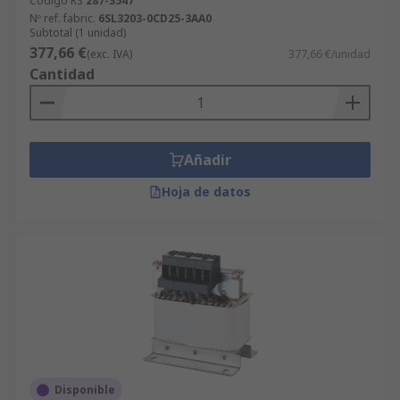
Código RS
287-3547
Nº ref. fabric.
6SL3203-0CD25-3AA0
Subtotal (1 unidad)
377,66 €
(exc. IVA)
377,66 €/unidad
Cantidad
Añadir
Hoja de datos
Disponible