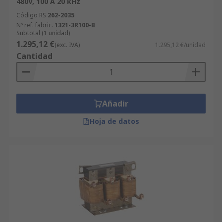
480V, 100 A 20 kHz
Código RS
262-2035
Nº ref. fabric.
1321-3R100-B
Subtotal (1 unidad)
1.295,12 €
(exc. IVA)
1.295,12 €/unidad
Cantidad
Añadir
Hoja de datos