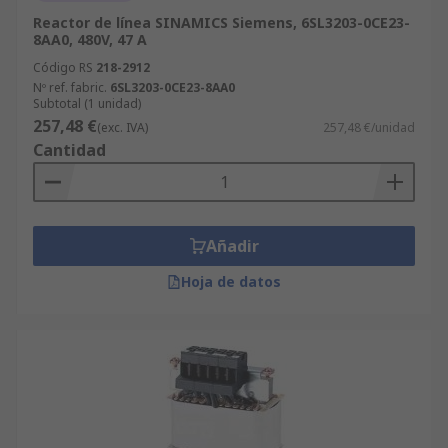
Reactor de línea SINAMICS Siemens, 6SL3203-0CE23-
8AA0, 480V, 47 A
Código RS
218-2912
Nº ref. fabric.
6SL3203-0CE23-8AA0
Subtotal (1 unidad)
257,48 €
(exc. IVA)
257,48 €/unidad
Cantidad
Añadir
Hoja de datos